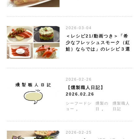
2026-03-04
＜レシピ21/動画つき＞「希
少なフレッシュスモーク（紅
鮭）ならでは」のレシピ３選
2026-02-26
【燻製職人日記】
2026.02.26
シーフードシ
燻製の
燻製職人
ョー
日
日記
2026-02-25