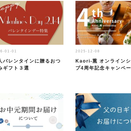
6-01-01
2025-12-08
人バレンタインに贈るおつ
Kaori-熏 オンライン
みギフト３選
プ4周年記念キャンペ