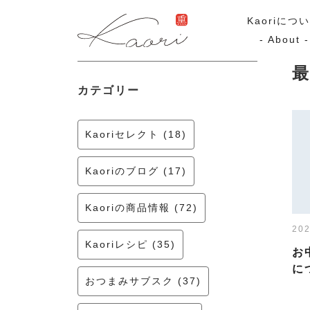
Kaoriにつ
- About -
カテゴリー
ギフトセット
スモーク
Kaoriのギフト
スモークサーモ
Kaoriセレクト (18)
漢魂（かんたま）
マリネ
Ocean Rich
Kaoriのブログ (17)
ラッピング
Kaoriの商品情報 (72)
202
特集・期間限定セール
Kaoriレシピ (35)
お
に
おつまみサブスク (37)