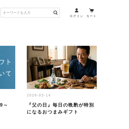
ログイン
カート
お酒とペアリング
日本酒・焼酎
ト
ワイン・スパークリング
ウイスキー・ブランデー
その他（クラフトビール
etc）
2026-03-14
布会）
商品一覧
9～
『父の日』毎日の晩酌が特別
になるおつまみギフト