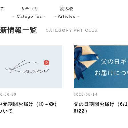
いて
カテゴリ
読み物
- Categories -
- Articles -
最新情報一覧
CATEGORY ARTICLES
サーモン
シーフード
Kaori
ン
スモーク
Kaori
プレミアム
Kaoriセレク
漬け魚
6-06-20
2026-05-14
送料無料
サブスク（定期コース・頒
中元期間お届け（①～③）
父の日期間お届け（6/1
ついて
6/22）