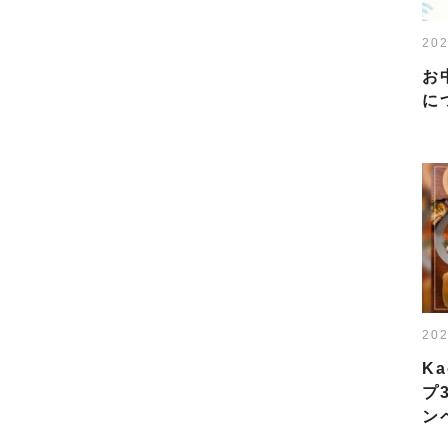
202
お
に
202
K
プ
ン