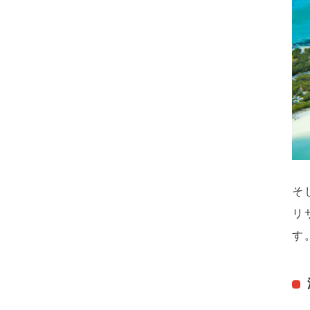
そ
リ
す