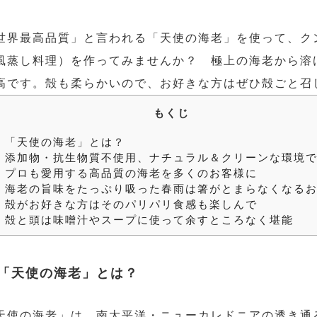
世界最高品質」と言われる「天使の海老」を使って、ク
風蒸し料理）を作ってみませんか？ 極上の海老から溶
高です。殻も柔らかいので、お好きな方はぜひ殻ごと召
もくじ
.
「天使の海老」とは？
.
添加物・抗生物質不使用、ナチュラル＆クリーンな環境
.
プロも愛用する高品質の海老を多くのお客様に
.
海老の旨味をたっぷり吸った春雨は箸がとまらなくなる
.
殻がお好きな方はそのパリパリ食感も楽しんで
.
殻と頭は味噌汁やスープに使って余すところなく堪能
「天使の海老」とは？
天使の海老」は、南太平洋・ニューカレドニアの透き通