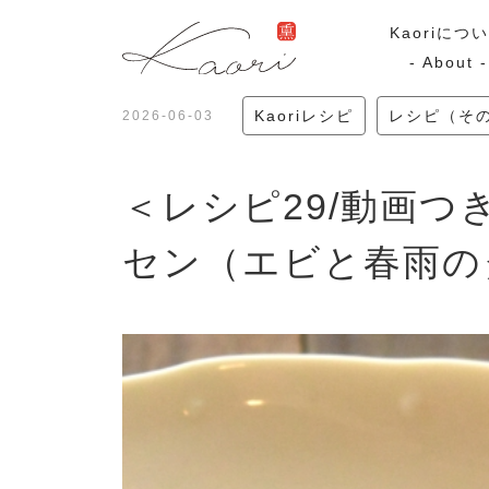
Kaoriにつ
- About -
Kaoriレシピ
レシピ（そ
2026-06-03
ギフトセット
スモーク
＜レシピ29/動画
Kaoriのギフト
スモークサーモ
漢魂（かんたま）
マリネ
セン（エビと春雨の
Ocean Rich
ラッピング
特集・期間限定セール