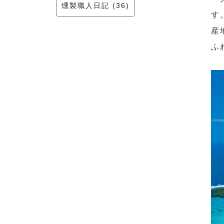
燻製職人日記 (36)
す
産
ふ