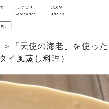
いて
カテゴリ
読み物
- Categories -
- Articles -
の他）
サーモン
シーフード
Kaori
つき＞「天使の海老」を使っ
ン
スモーク
Kaori
プレミアム
Kaoriセレク
タイ風蒸し料理）
漬け魚
送料無料
サブスク（定期コース・頒