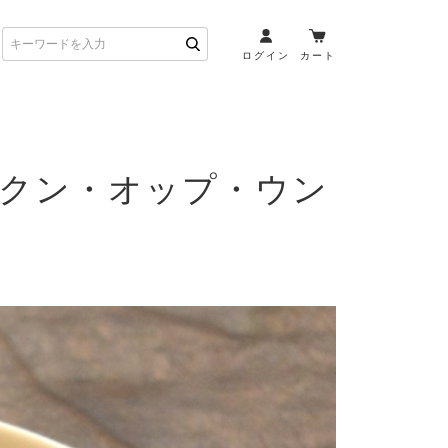
ログイン
カート
お酒とペアリング
たクン・オップ・ウン
日本酒・焼酎
ト
ワイン・スパークリング
ウイスキー・ブランデー
その他（クラフトビール
etc）
布会）
商品一覧