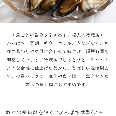
＜魚ごとの旨みを引き出す、職人の冷燻製＞
かんぱち、真鯛、帆立、カジキ、うなぎなど、魚
種の脂のりや身質に合わせて味付けと燻煙時間を
調整しています。冷燻製でしっとりと、生ハムの
ような食感に仕上げた品から、香ばしい温燻製ま
で。少量パックで、晩酌や食べ比べ、魚介好きな
方への贈り物におすすめです。
数々の受賞歴を誇る ”かんぱち燻製(スモー