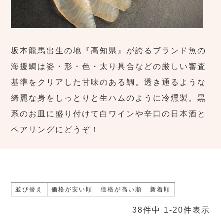
坂本龍馬出生の地『高知県』が誇るブランド魚の
海援鯛は姿・形・色・太り具合などの厳しい審査
基準をクリアした甘味のある鯛。透き通るような
綺麗な身をしっとりと生ハムのように冷燻製。黒
系のお皿に盛り付けて白ワインや辛口の日本酒と
ペアリングにどうぞ！
並び替え
価格が安い順
価格が高い順
新着順
38
件中
1
-
20
件表示