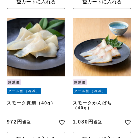
カートに入れる
カートに入れる
冷凍便
冷凍便
クール便（冷凍）
クール便（冷凍）
スモーク真鯛（40g）
スモークかんぱち
（40g）
972
1,080
税込
税込