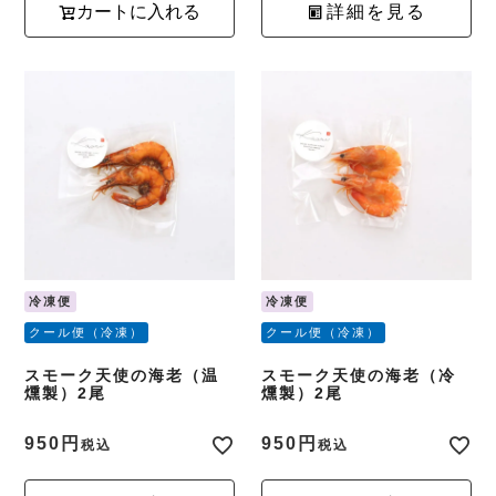
カートに入れる
詳細を見る
冷凍便
冷凍便
クール便（冷凍）
クール便（冷凍）
スモーク天使の海老（温
スモーク天使の海老（冷
燻製）2尾
燻製）2尾
950
950
税込
税込