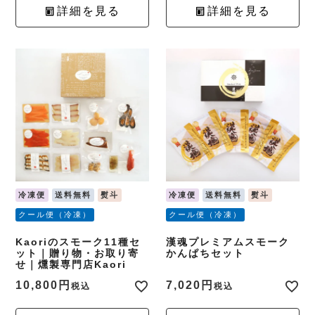
詳細を見る
詳細を見る
冷凍便
送料無料
熨斗
冷凍便
送料無料
熨斗
クール便（冷凍）
クール便（冷凍）
Kaoriのスモーク11種セ
漢魂プレミアムスモーク
ット｜贈り物・お取り寄
かんぱちセット
せ｜燻製専門店Kaori
10,800
7,020
税込
税込