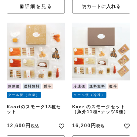
詳細を見る
カートに入れる
冷凍便
送料無料
熨斗
冷凍便
送料無料
熨斗
クール便（冷凍）
クール便（冷凍）
Kaoriのスモーク13種セ
Kaoriのスモークセット
ット
（魚介11種+ナッツ3種）
12,600
16,200
税込
税込