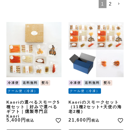
1
2
冷凍便
送料無料
熨斗
冷凍便
送料無料
熨斗
クール便（冷凍）
クール便（冷凍）
Kaoriの選べるスモーク5
Kaoriのスモークセット
種セット｜好みで選べる
（11種2セット+天使の海
ギフト｜燻製専門店
老2種）
Kaori
5,400
21,600
税込
税込