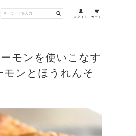
ログイン
カート
お酒とペアリング
サーモンを使いこなす
日本酒・焼酎
ト
ワイン・スパークリング
ーモンとほうれんそ
ウイスキー・ブランデー
その他（クラフトビール
etc）
布会）
商品一覧