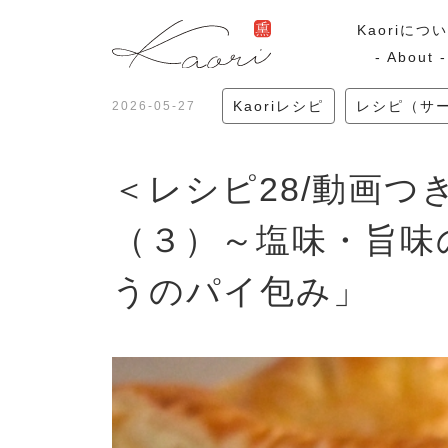
Kaoriにつ
- About -
Kaoriレシピ
レシピ（サ
2026-05-27
ギフトセット
スモーク
＜レシピ28/動画
Kaoriのギフト
スモークサーモ
漢魂（かんたま）
マリネ
（３）～塩味・旨味
Ocean Rich
ラッピング
うのパイ包み」
特集・期間限定セール