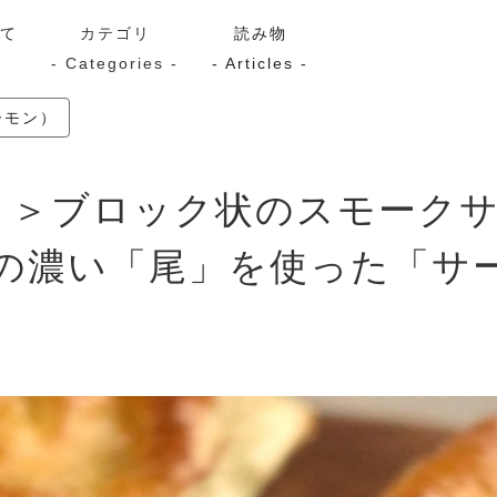
いて
カテゴリ
読み物
- Categories -
- Articles -
ーモン）
サーモン
シーフード
Kaori
つき＞ブロック状のスモーク
ン
スモーク
Kaori
プレミアム
Kaoriセレク
の濃い「尾」を使った「サ
漬け魚
送料無料
サブスク（定期コース・頒