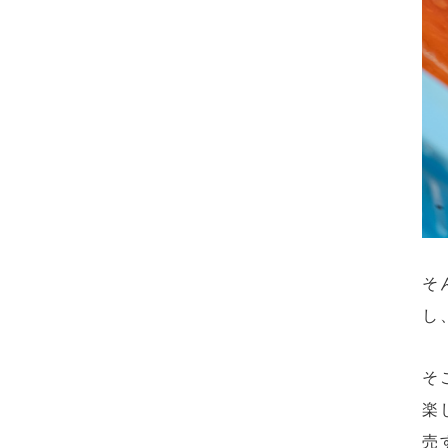
そ
し
そ
楽
売