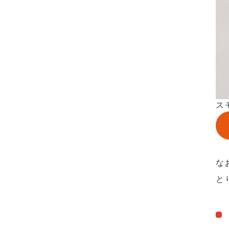
ス
な
と