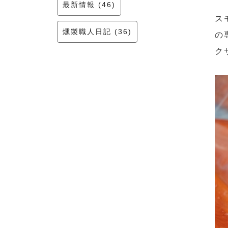
最新情報 (46)
ス
燻製職人日記 (36)
の
ク