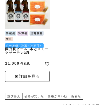
冷蔵便
冷凍便
送料無料
熨斗
クール便（冷蔵・冷凍可）
國乃長ビール6本とスモー
クサーモン3種
11,000
税込
詳細を見る
並び替え
価格が安い順
価格が高い順
新着順