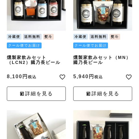
冷蔵便
送料無料
熨斗
冷蔵便
送料無料
熨斗
クール便でお届け
クール便でお届け
燻製家飲みセット
燻製家飲みセット（MN）
（LCN2）國乃長ビール
國乃長ビール
8,100
5,940
税込
税込
詳細を見る
詳細を見る