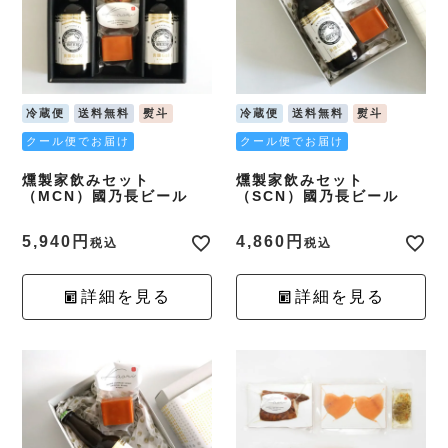
冷蔵便
送料無料
熨斗
冷蔵便
送料無料
熨斗
クール便でお届け
クール便でお届け
燻製家飲みセット
燻製家飲みセット
（MCN）國乃長ビール
（SCN）國乃長ビール
5,940
4,860
税込
税込
詳細を見る
詳細を見る