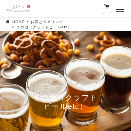
カート
HOME
お酒とペアリング
その他（クラフトビールetc）
その他（クラフト
ビールetc）