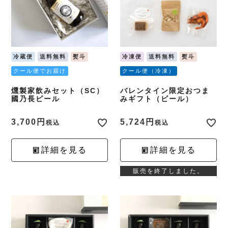
冷蔵便
送料無料
熨斗
冷凍便
送料無料
熨斗
クール便でお届け
クール便（冷凍）
燻製家飲みセット（SC）
バレンタイン限定おつま
國乃長ビール
みギフト（ビール）
3,700
5,724
税込
税込
詳細を見る
詳細を見る
販売を終了しました。