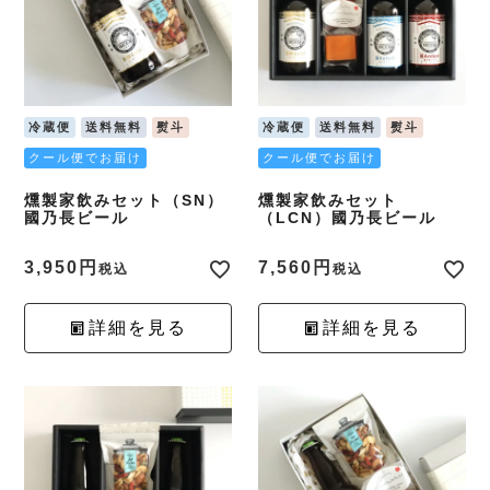
冷蔵便
送料無料
熨斗
冷蔵便
送料無料
熨斗
クール便でお届け
クール便でお届け
燻製家飲みセット（SN）
燻製家飲みセット
國乃長ビール
（LCN）國乃長ビール
3,950
7,560
税込
税込
詳細を見る
詳細を見る