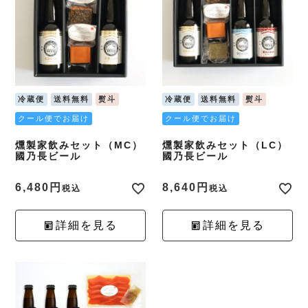
冷蔵便
送料無料
熨斗
冷蔵便
送料無料
熨斗
クール便でお届け
クール便でお届け
燻製家飲みセット（MC）
燻製家飲みセット（LC）
國乃長ビール
國乃長ビール
6,480
8,640
税込
税込
詳細を見る
詳細を見る