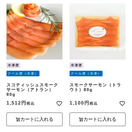
冷凍便
冷凍便
クール便（冷凍）
クール便（冷凍）
スコティッシュスモーク
スモークサーモン（トラ
サーモン（アトラン）
ウト）80g
80g
1,512
1,100
税込
税込
カートに入れる
カートに入れる