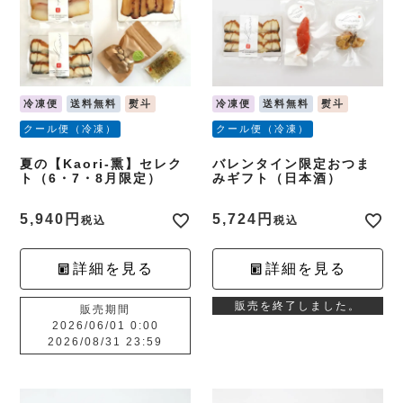
冷凍便
送料無料
熨斗
冷凍便
送料無料
熨斗
クール便（冷凍）
クール便（冷凍）
夏の【Kaori-熏】セレク
バレンタイン限定おつま
ト（6・7・8月限定）
みギフト（日本酒）
5,940
5,724
税込
税込
詳細を見る
詳細を見る
販売を終了しました。
販売期間
2026/06/01 0:00
2026/08/31 23:59