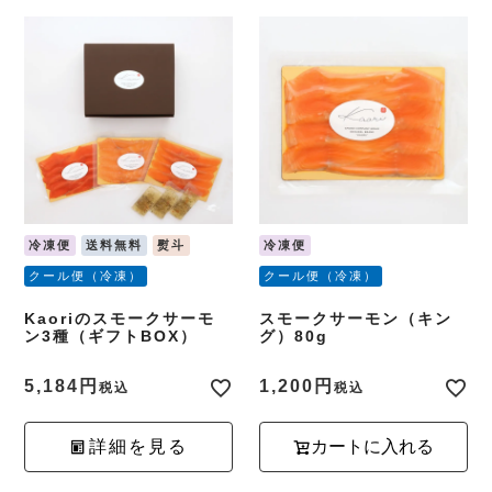
冷凍便
送料無料
熨斗
冷凍便
クール便（冷凍）
クール便（冷凍）
Kaoriのスモークサーモ
スモークサーモン（キン
ン3種（ギフトBOX）
グ）80g
5,184
1,200
税込
税込
詳細を見る
カートに入れる