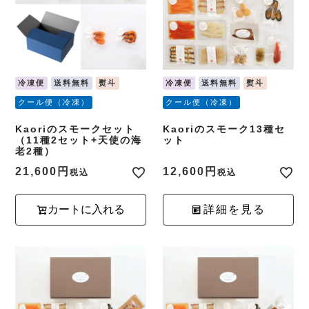
冷凍便
送料無料
熨斗
冷凍便
送料無料
熨斗
クール便（冷凍）
クール便（冷凍）
Kaoriのスモークセット
Kaoriのスモーク13種セ
（11種2セット+天使の海
ット
老2種）
21,600
12,600
税込
税込
カートに入れる
詳細を見る