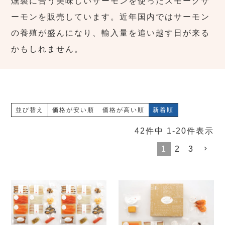
燻製に合う美味しいサーモンを使ったスモークサ
ーモンを販売しています。近年国内ではサーモン
の養殖が盛んになり、輸入量を追い越す日が来る
かもしれません。
並び替え
価格が安い順
価格が高い順
新着順
42
件中
1
-
20
件表示
1
2
3