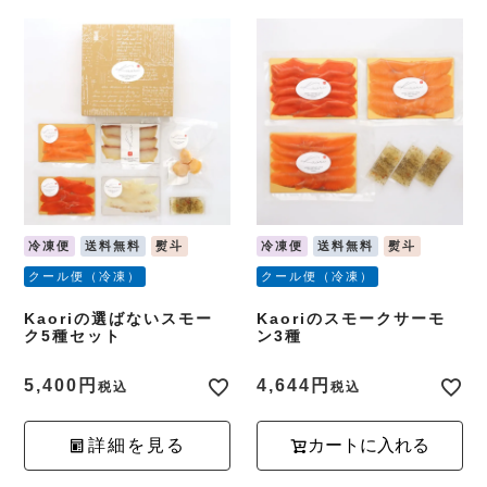
冷凍便
送料無料
熨斗
冷凍便
送料無料
熨斗
クール便（冷凍）
クール便（冷凍）
Kaoriの選ばないスモー
Kaoriのスモークサーモ
ク5種セット
ン3種
5,400
4,644
税込
税込
詳細を見る
カートに入れる