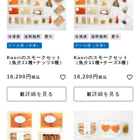
冷凍便
送料無料
熨斗
冷凍便
送料無料
熨斗
クール便（冷凍）
クール便（冷凍）
Kaoriのスモークセット
Kaoriのスモークセット
（魚介11種+ナッツ3種）
（魚介11種+チーズ3種）
16,200
16,200
税込
税込
詳細を見る
詳細を見る