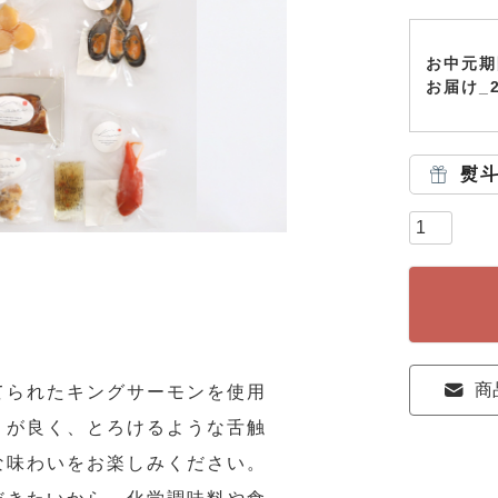
お中元期
お届け_
熨
商
てられたキングサーモンを使用
りが良く、とろけるような舌触
な味わいをお楽しみください。