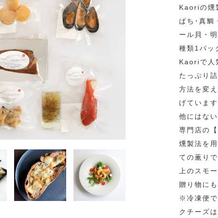
Kaori
ぱち･真鯛
ール貝・明
種類1パッ
Kaori
たっぷり詰
方法を変え
げています
他にはない
専門店の【
燻製法を用
ての薫りで
上のスモー
贈り物にも
※冷凍便で
クチーズは