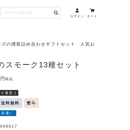
ログイン
カート
お酒とペアリング
ーズの燻製詰め合わせギフトセット 人気お
日本酒・焼酎
ト
ワイン・スパークリング
riのスモーク13種セット
ウイスキー・ブランデー
0
その他（クラフトビール
税込
etc）
ト進呈 ]
布会）
商品一覧
送料無料
熨斗
（冷凍）
408017