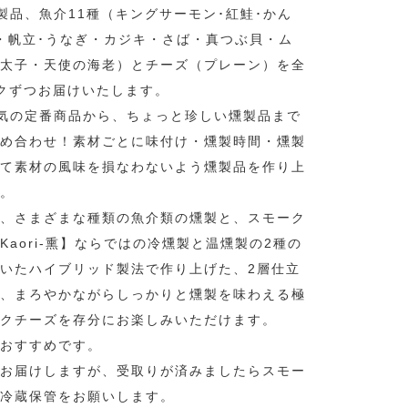
の燻製品、魚介11種（キングサーモン･紅鮭･かん
・帆立･うなぎ・カジキ・さば・真つぶ貝・ム
太子・天使の海老）とチーズ（プレーン）を全
クずつお届けいたします。
で人気の定番商品から、ちょっと珍しい燻製品まで
め合わせ！素材ごとに味付け・燻製時間・燻製
て素材の風味を損なわないよう燻製品を作り上
。
、さまざまな種類の魚介類の燻製と、スモーク
Kaori-熏】ならではの冷燻製と温燻製の2種の
いたハイブリッド製法で作り上げた、2層仕立
、まろやかながらしっかりと燻製を味わえる極
クチーズを存分にお楽しみいただけます。
おすすめです。
お届けしますが、受取りが済みましたらスモー
冷蔵保管をお願いします。