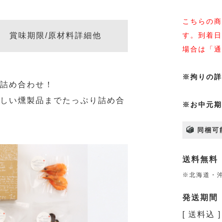
こちらの商
す。到着日
賞味期限/原材料詳細他
場合は「通
※拘りの詳
な詰め合わせ！
珍しい燻製品までたっぷり詰め合
※お中元期
同梱可
送料無料
※北海道・沖
発送期間
送料込