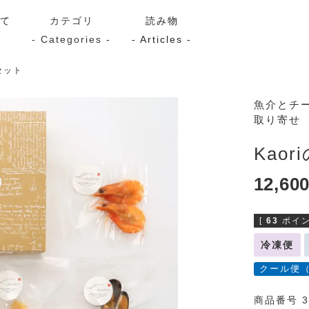
いて
カテゴリ
読み物
- Categories -
- Articles -
セット
サーモン
シーフード
Kaori
魚介とチ
取り寄せ
ン
スモーク
Kaori
プレミアム
Kaoriセレク
Kao
漬け魚
12,60
[
63
ポイン
送料無料
サブスク（定期コース・頒
冷凍便
クール便
商品番号 3