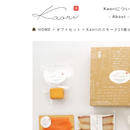
Kaoriにつ
- About -
HOME
ギフトセット
Kaoriのスモーク13種
ギフトセット
スモーク
Kaoriのギフト
スモークサーモ
漢魂（かんたま）
マリネ
Ocean Rich
その他
ラッピング
特集・期間限定セール