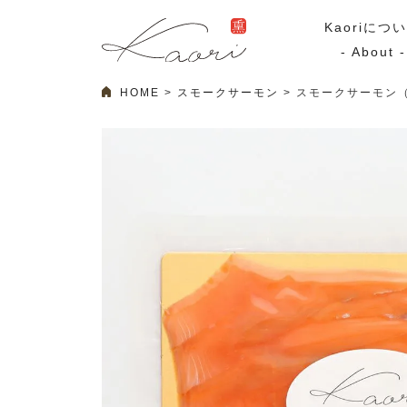
Kaoriにつ
- About -
HOME
スモークサーモン
スモークサーモン（
ギフトセット
スモーク
Kaoriのギフト
スモークサーモ
漢魂（かんたま）
マリネ
Ocean Rich
その他
ラッピング
特集・期間限定セール