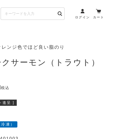
ログイン
カート
お酒とペアリング
オレンジ色でほど良い脂のり
日本酒・焼酎
ークサーモン（トラウト）
ト
ワイン・スパークリング
ウイスキー・ブランデー
その他（クラフトビール
税込
etc）
進呈 ]
布会）
商品一覧
（冷凍）
401003