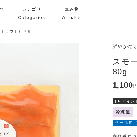
いて
カテゴリ
読み物
- Categories -
- Articles -
トラウト）80g
サーモン
シーフード
Kaori
鮮やかな
ン
スモーク
Kaori
スモ
プレミアム
Kaoriセレク
80g
漬け魚
1,100
[
6
ポイント
送料無料
サブスク（定期コース・頒
冷凍便
クール便
商品番号 3