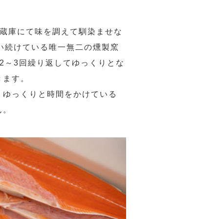
冷蔵庫にて味を調えて馴染ませな
い続けている唯一無二の燻製窯
を2～3回繰り返してゆっくりとな
きます。
、ゆっくりと時間をかけている
ん。