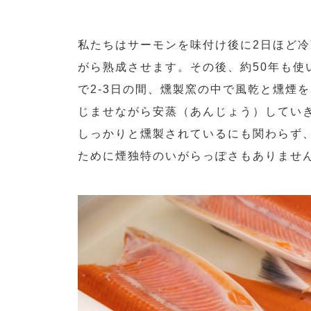
私たちはサーモンを味付け後に2日ほど
がら熟成させます。その後、約50年も使
で2-3日の間、燻製窯の中で風乾と燻煙
じませながら安蒸（あんじょう）してい
しっかりと燻製されているにも関わらず
ために煙独特のいがらっぽさもありませ