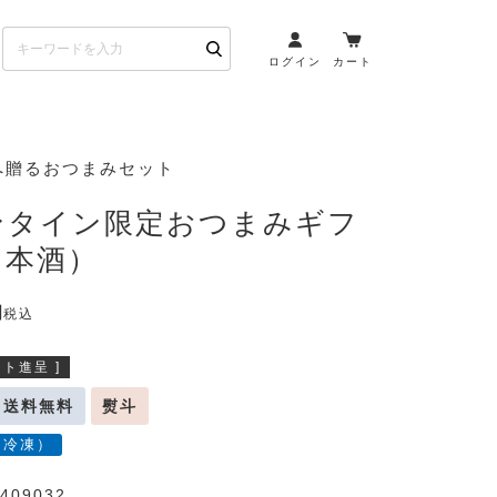
ログイン
カート
お酒とペアリング
へ贈るおつまみセット
日本酒・焼酎
ンタイン限定おつまみギフ
ト
ワイン・スパークリング
日本酒）
ウイスキー・ブランデー
その他（クラフトビール
税込
etc）
ト進呈 ]
布会）
商品一覧
送料無料
熨斗
（冷凍）
409032