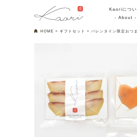
Kaoriにつ
- About -
HOME
ギフトセット
バレンタイン限定おつ
ギフトセット
スモーク
Kaoriのギフト
スモークサーモ
漢魂（かんたま）
マリネ
Ocean Rich
その他
ラッピング
特集・期間限定セール