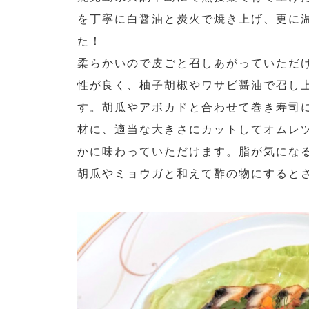
を丁寧に白醤油と炭火で焼き上げ、更に
た！
柔らかいので皮ごと召しあがっていただ
性が良く、柚子胡椒やワサビ醤油で召し
す。胡瓜やアボカドと合わせて巻き寿司
材に、適当な大きさにカットしてオムレ
かに味わっていただけます。脂が気にな
胡瓜やミョウガと和えて酢の物にすると