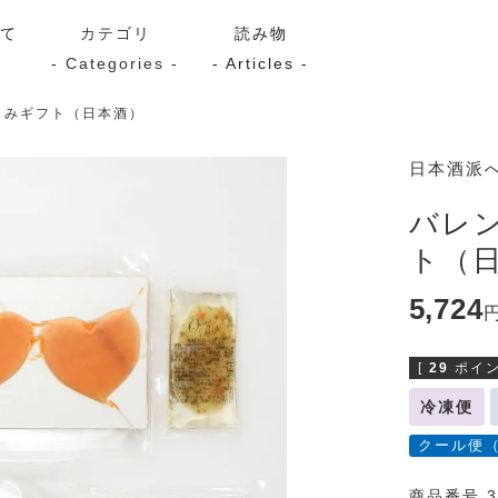
いて
カテゴリ
読み物
- Categories -
- Articles -
まみギフト（日本酒）
サーモン
シーフード
Kaori
日本酒派
ン
スモーク
Kaori
バレ
プレミアム
Kaoriセレク
ト（
漬け魚
5,724
[
29
ポイン
送料無料
サブスク（定期コース・頒
冷凍便
クール便
商品番号 3