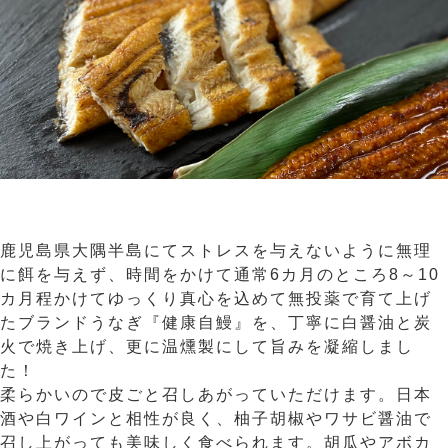
鹿児島県大隅半島にてストレスを与えないように無理
に餌を与えず、時間をかけて通常6カ月のところ8～10
カ月程かけてゆっくり真心を込めて無投薬で育て上げ
たブランドうなぎ『健康自鰻』を、丁寧に白醤油と炭
火で焼き上げ、更に温燻製にして旨みを凝縮しまし
た！
柔らかいので皮ごと召しあがっていただけます。日本
酒や白ワインと相性が良く、柚子胡椒やワサビ醤油で
召し上がっても美味しく食べられます。胡瓜やアボカ