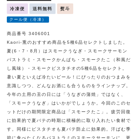
冷凍便
送料無料
熨斗
クール便（冷凍）
商品番号 3406001
Kaori-熏のおすすめ商品を5種6品セレクトしました。
夏(6・7・8月）はスモークうなぎ・スモークサーモン
パストラミ・スモークかんぱち・スモークたこ（和風だ
し風味）・スモークピスタチオの5種6品をセレクト。
暑い夏といえば冷たいビール！にぴったりのおつまみを
意識しつつ、どんなお酒にも合うものをラインナップ。
今年の土用の丑の日には「うなぎの蒲焼」ではなく、
「スモークうなぎ」はいかがでしょうか。今回のこのセ
ットだけの期間限定商品は「スモークたこ」。疲労回復
に効果的で夏バテの時期に積極的に取り入れたい食材で
す。同様にピスタチオも夏バテ防止に効果的。汗ばむ季
節に食べたくなるパストラミのスモークサーモンに、更