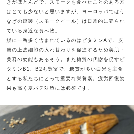
きがほとんどで、スモークを食べたことのある方
はとても少ないと思いますが、ヨーロッパではう
なぎの燻製（スモークイール）は日常的に売られ
ている身近な食べ物。
鰻に一番多く含まれているのはビタミンAで、皮
膚の上皮細胞の入れ替わりを促進するため美肌・
美容の効能もあるそう。また糖質の代謝を促すビ
タミンB1、B2も豊富で、糖質が多い白米を主食
とする私たちにとって重要な栄養素。疲労回復効
果も高く夏バテ対策には必須です。