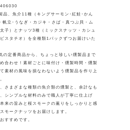
406030
の燻製品、魚介11種（キングサーモン･紅鮭･かん
・帆立･うなぎ・カジキ・さば・真つぶ貝・ム
太子）とナッツ3種（ミックスナッツ・カシュ
ピスタチオ）を全種類1パックずつお届けいた
で人気の定番商品から、ちょっと珍しい燻製品まで
め合わせ！素材ごとに味付け・燻製時間・燻製
て素材の風味を損なわないよう燻製品を作り上
。
、さまざまな種類の魚介類の燻製と、余計なも
、シンプルな材料のみで職人が丁寧に仕上げ
本来の旨みと桜スモークの薫りをしっかりと感
スモークナッツをお届けします。
おすすめです。