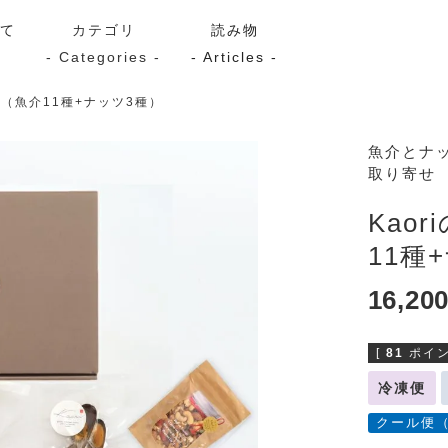
いて
カテゴリ
読み物
- Categories -
- Articles -
ト（魚介11種+ナッツ3種）
サーモン
シーフード
Kaori
魚介とナ
取り寄せ
ン
スモーク
Kaori
プレミアム
Kaoriセレク
Kao
漬け魚
11種
16,20
送料無料
サブスク（定期コース・頒
[
81
ポイン
冷凍便
クール便