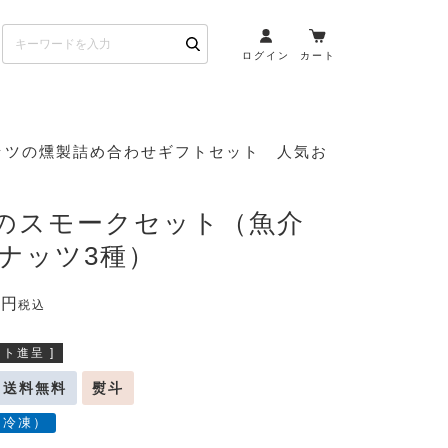
ログイン
カート
お酒とペアリング
ッツの燻製詰め合わせギフトセット 人気お
日本酒・焼酎
ト
ワイン・スパークリング
riのスモークセット（魚介
ウイスキー・ブランデー
+ナッツ3種）
その他（クラフトビール
etc）
0
税込
布会）
商品一覧
ト進呈 ]
送料無料
熨斗
（冷凍）