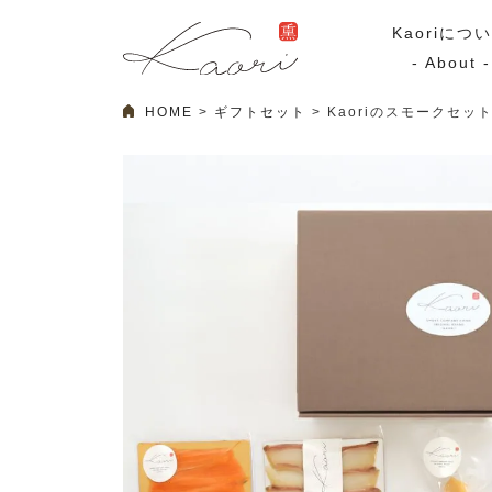
Kaoriにつ
- About -
HOME
ギフトセット
Kaoriのスモークセッ
ギフトセット
スモーク
Kaoriのギフト
スモークサーモ
漢魂（かんたま）
マリネ
Ocean Rich
その他
ラッピング
特集・期間限定セール