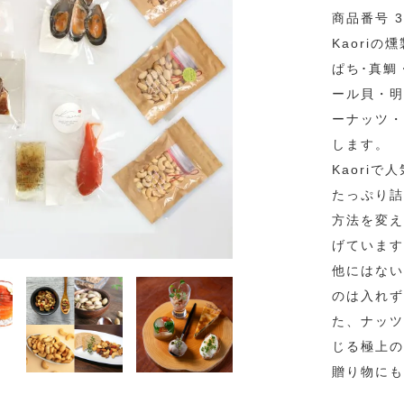
商品番号 3
Kaori
ぱち･真鯛
ール貝・明
ーナッツ・
します。
Kaori
たっぷり詰
方法を変え
げています
他にはない
のは入れず
た、ナッツ
じる極上の
贈り物にも