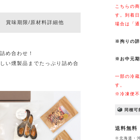
こちらの商
す。到着日
賞味期限/原材料詳細他
場合は「通
※拘りの詳
な詰め合わせ！
※お中元期
珍しい燻製品までたっぷり詰め合
一部の冷蔵
す。
※冷凍便不
同梱可
送料無料
※北海道・沖