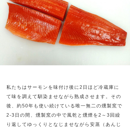
私たちはサーモンを味付け後に2日ほど冷蔵庫に
て味を調えて馴染ませながら熟成させます。その
後、約50年も使い続けている唯一無二の燻製窯で
2-3日の間、燻製窯の中で風乾と燻煙を2～3回繰
り返してゆっくりとなじませながら安蒸（あんじ