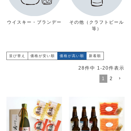
ウイスキー・ブランデー
その他（クラフトビール
等）
並び替え
価格が安い順
価格が高い順
新着順
28
件中
1
-
20
件表示
1
2