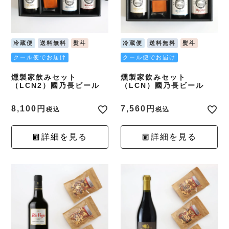
冷蔵便
送料無料
熨斗
冷蔵便
送料無料
熨斗
クール便でお届け
クール便でお届け
燻製家飲みセット
燻製家飲みセット
（LCN2）國乃長ビール
（LCN）國乃長ビール
8,100
7,560
税込
税込
詳細を見る
詳細を見る