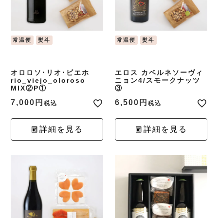
常温便
熨斗
常温便
熨斗
オロロソ･リオ･ビエホ
エロス カベルネソーヴィ
rio_viejo_oloroso
ニョン4/スモークナッツ
MIX②P①
③
7,000
6,500
税込
税込
詳細を見る
詳細を見る