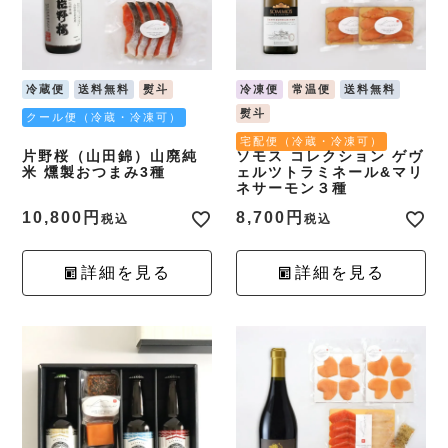
冷蔵便
送料無料
熨斗
冷凍便
常温便
送料無料
熨斗
クール便（冷蔵・冷凍可）
宅配便（冷蔵・冷凍可）
片野桜（山田錦）山廃純
ソモス コレクション ゲヴ
米 燻製おつまみ3種
ェルツトラミネール&マリ
ネサーモン３種
10,800
8,700
税込
税込
詳細を見る
詳細を見る