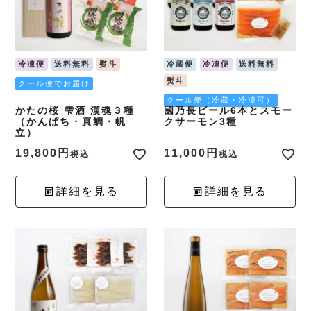
冷凍便
送料無料
熨斗
冷蔵便
冷凍便
送料無料
熨斗
クール便でお届け
クール便（冷蔵・冷凍可）
かたの桜 雫酒 漢魂３種
國乃長ビール6本とスモー
（かんぱち・真鯛・帆
クサーモン3種
立）
19,800
11,000
税込
税込
詳細を見る
詳細を見る