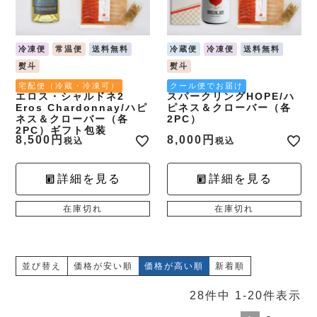
冷凍便
常温便
送料無料
冷蔵便
冷凍便
送料無料
熨斗
熨斗
宅配便（冷蔵・冷凍可）
クール便でお届け
エロス・シャルドネ2
スパークリングHOPE/ハ
Eros Chardonnay/ハピ
ピネス＆クローバー（各
ネス＆クローバー（各
2PC）
2PC）ギフト包装
8,500
8,000
税込
税込
詳細を見る
詳細を見る
在庫切れ
在庫切れ
並び替え
価格が安い順
価格が高い順
新着順
28
件中
1
-
20
件表示