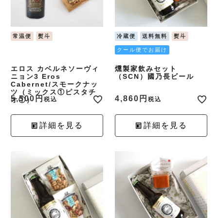
常温便
熨斗
冷蔵便
送料無料
熨斗
クール便でお届け
エロス カベルネソーヴィ
燻製家飲みセット
ニョン3 Eros
（SCN）國乃長ビール
Cabernet/スモークナッ
ツ（ミックス①ピスタチ
5,500
4,860
オ①）
税込
税込
詳細を見る
詳細を見る