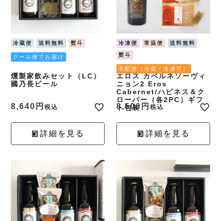
冷蔵便
送料無料
熨斗
冷凍便
常温便
送料無料
熨斗
クール便でお届け
宅配便（冷蔵・冷凍可）
燻製家飲みセット（LC）
エロス カベルネソーヴィ
國乃長ビール
ニョン2 Eros
Cabernet/ハピネス＆ク
ローバー（各2PC）ギフ
8,640
8,500
税込
ト包装
税込
詳細を見る
詳細を見る