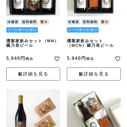
冷蔵便
送料無料
熨斗
冷蔵便
送料無料
熨斗
クール便でお届け
クール便でお届け
燻製家飲みセット（MN）
燻製家飲みセット
國乃長ビール
（MCN）國乃長ビール
5,940
5,940
税込
税込
詳細を見る
詳細を見る