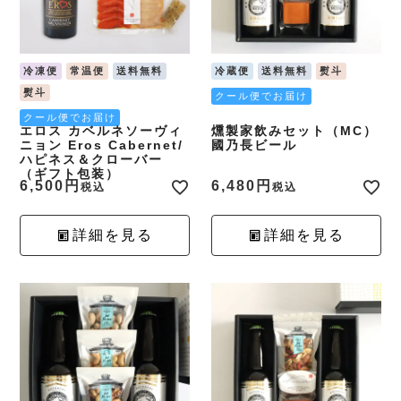
冷凍便
常温便
送料無料
冷蔵便
送料無料
熨斗
熨斗
クール便でお届け
クール便でお届け
エロス カベルネソーヴィ
燻製家飲みセット（MC）
ニョン Eros Cabernet/
國乃長ビール
ハピネス＆クローバー
（ギフト包装）
6,500
6,480
税込
税込
詳細を見る
詳細を見る