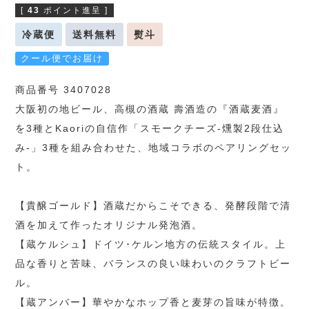
[
43
ポイント進呈 ]
冷蔵便
送料無料
熨斗
クール便でお届け
商品番号 3407028
大阪初の地ビール、高槻の酒蔵 壽酒造の『酒蔵麦酒』
を3種とKaoriの自信作「スモークチーズ-燻製2段仕込
み-」3種を組み合わせた、地域コラボのペアリングセッ
ト。
【貴醸ゴールド】酒蔵だからこそできる、発酵段階で清
酒を加えて作ったオリジナル発泡酒。
【蔵ケルシュ】ドイツ･ケルン地方の伝統スタイル。上
品な香りと苦味、バランスの良い味わいのクラフトビー
ル。
【蔵アンバー】華やかなホップ香と麦芽の旨味が特徴。