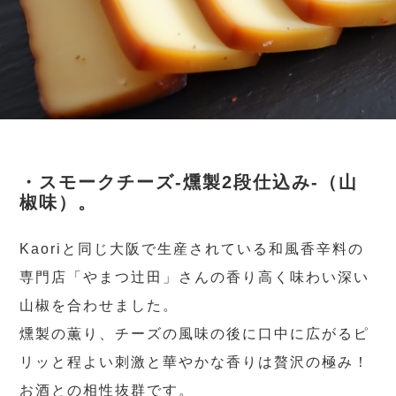
・スモークチーズ-燻製2段仕込み-（山
椒味）。
Kaoriと同じ大阪で生産されている和風香辛料の
専門店「やまつ辻田」さんの香り高く味わい深い
山椒を合わせました。
燻製の薫り、チーズの風味の後に口中に広がるピ
リッと程よい刺激と華やかな香りは贅沢の極み！
お酒との相性抜群です。