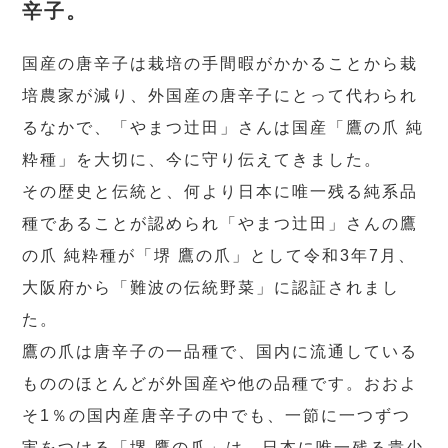
辛子。
国産の唐辛子は栽培の手間暇がかかることから栽
培農家が減り、外国産の唐辛子にとって代わられ
るなかで、「やまつ辻田」さんは国産「鷹の爪 純
粋種」を大切に、今に守り伝えてきました。
その歴史と伝統と、何より日本に唯一残る純系品
種であることが認められ「やまつ辻田」さんの鷹
の爪 純粋種が「堺 鷹の爪」として令和3年7月、
大阪府から「難波の伝統野菜」に認証されまし
た。
鷹の爪は唐辛子の一品種で、国内に流通している
もののほとんどが外国産や他の品種です。おおよ
そ1％の国内産唐辛子の中でも、一節に一つずつ
実をつける「堺 鷹の爪」は、日本に唯一残る貴少