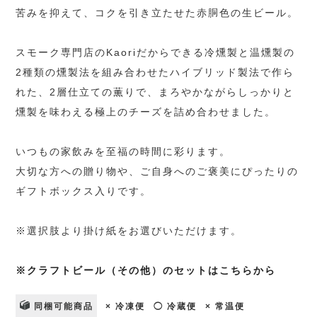
苦みを抑えて、コクを引き立たせた赤胴色の生ビール。
スモーク専門店のKaoriだからできる冷燻製と温燻製の
2種類の燻製法を組み合わせたハイブリッド製法で作ら
れた、2層仕立ての薫りで、まろやかながらしっかりと
燻製を味わえる極上のチーズを詰め合わせました。
いつもの家飲みを至福の時間に彩ります。
大切な方への贈り物や、ご自身へのご褒美にぴったりの
ギフトボックス入りです。
※選択肢より掛け紙をお選びいただけます。
※クラフトビール（その他）のセットはこちらから
同梱可能商品
× 冷凍便
◯ 冷蔵便
× 常温便