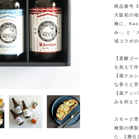
商品番号 3
大阪初の地
種に、Ka
み-」と「
域コラボの
【貴醸ゴー
を加えて作
【蔵ケルシ
な香りと苦
【蔵アンバ
みを抑えて
スモーク専
種類の燻製
た、2層仕