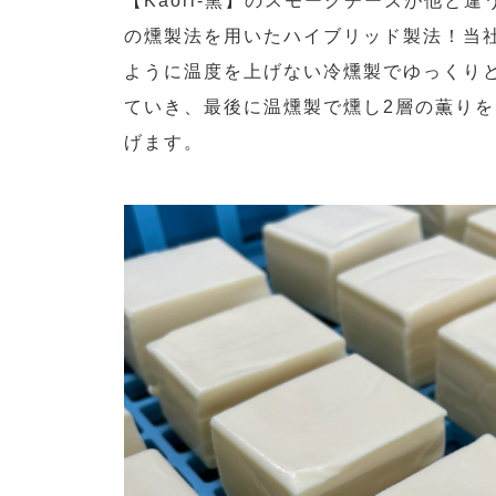
【Kaori-熏】のスモークチーズが他と
の燻製法を用いたハイブリッド製法！当
ように温度を上げない冷燻製でゆっくり
ていき、最後に温燻製で燻し2層の薫りを
げます。