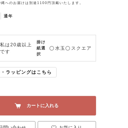
縄へのお届けは別途1100円頂戴いたします。
通年
掛け
私は20歳以上
水玉
スクエア
紙選
です
択
斗・ラッピングはこちら
カートに入れる
品問い合わせ
お気に入り