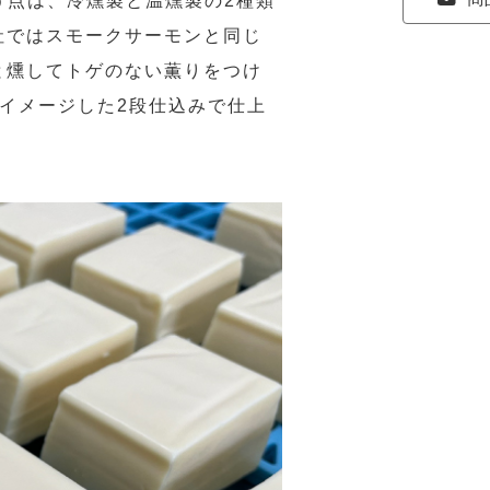
違う点は、冷燻製と温燻製の2種類
社ではスモークサーモンと同じ
と燻してトゲのない薫りをつけ
イメージした2段仕込みで仕上