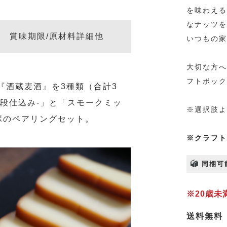
を味わえる
なナッツを
賞味期限/原材料詳細他
いつもの家
大切な方へ
フトボック
『酒蔵麦酒』を3種類（合計3
製2段仕込み-」と「スモークミッ
※選択肢よ
ボのペアリングセット。
※クラフト
同梱可
※20歳
送料無料