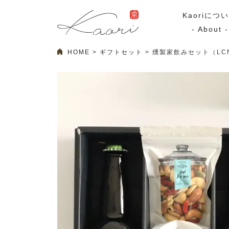
Kaoriにつ
- About -
HOME
ギフトセット
燻製家飲みセット（LC
ギフトセット
スモーク
Kaoriのギフト
スモークサーモ
漢魂（かんたま）
マリネ
Ocean Rich
その他
ラッピング
特集・期間限定セール