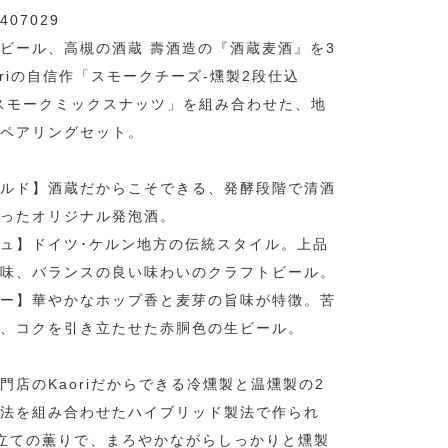
407029
ビール、高槻の酒蔵 壽酒造の『酒蔵麦酒』を3
oriの自信作「スモークチーズ-燻製2段仕込
スモークミックスナッツ」を組み合わせた、地
ペアリングセット。
ルド】酒蔵だからこそできる、発酵段階で清酒
ったオリジナル発泡酒。
ュ】ドイツ･ケルン地方の伝統スタイル。上品
味、バランスの良い味わいのクラフトビール。
ー】華やかなホップ香と麦芽の旨味が特徴。苦
、コクを引き立たせた赤胴色の生ビール。
門店のKaoriだからできる冷燻製と温燻製の2
法を組み合わせたハイブリッド製法で作られ
立ての薫りで、まろやかながらしっかりと燻製