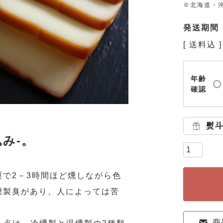
※北海道・沖
発送期間
送料込
年齢
確認
熨
み-。
で2－3時間ほど燻しながら色
燻製臭があり、人によっては苦
商