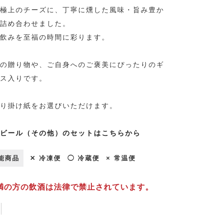
極上のチーズに、丁寧に燻した風味・旨み豊か
詰め合わせました。
飲みを至福の時間に彩ります。
の贈り物や、ご自身へのご褒美にぴったりのギ
ス入りです。
り掛け紙をお選びいただけます。
ビール（その他）のセットはこちらから
能商品
✕ 冷凍便
◯ 冷蔵便
× 常温便
未満の方の飲酒は法律で禁止されています。