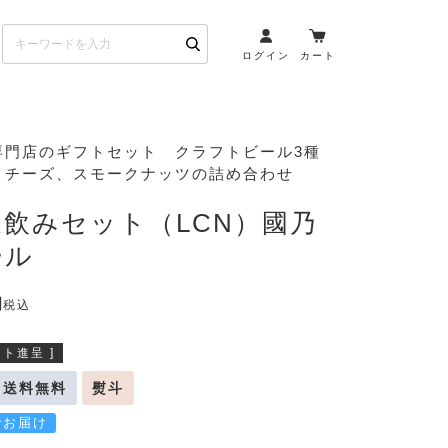
ログイン
カート
お酒とペアリング
専門店のギフトセット クラフトビール3種
クチーズ、スモークナッツの詰め合わせ
日本酒・焼酎
ト
ワイン・スパークリング
飲みセット（LCN）國乃
ウイスキー・ブランデー
ール
その他（クラフトビール
etc）
税込
布会）
商品一覧
ト進呈 ]
送料無料
熨斗
でお届け