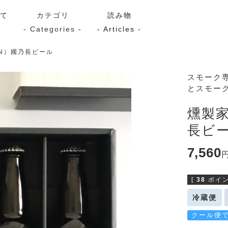
いて
カテゴリ
読み物
- Categories -
- Articles -
N）國乃長ビール
サーモン
シーフード
Kaori
スモーク
とスモー
ン
スモーク
Kaori
プレミアム
Kaoriセレク
燻製家
漬け魚
長ビ
7,560
送料無料
サブスク（定期コース・頒
[
38
ポイン
冷蔵便
クール便