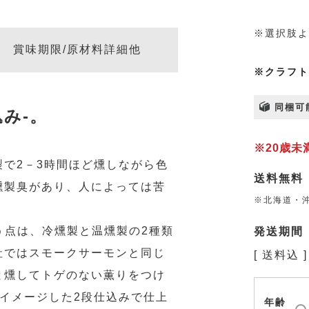
※選択肢よ
賞味期限/原材料詳細他
※クラフト
同梱可
み-。
※20歳
で2－3時間ほど燻しながら色
送料無料
燻製臭があり、人によっては苦
※北海道・沖
違う点は、冷燻製と温燻製の2種類
発送期間
社ではスモークサーモンと同じ
送料込
と燻してトゲのない薫りをつけ
イメージした2段仕込みで仕上
年齢