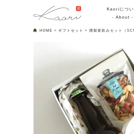
Kaoriにつ
- About -
HOME
ギフトセット
燻製家飲みセット（SC
ギフトセット
スモーク
Kaoriのギフト
スモークサーモ
漢魂（かんたま）
マリネ
Ocean Rich
その他
ラッピング
特集・期間限定セール