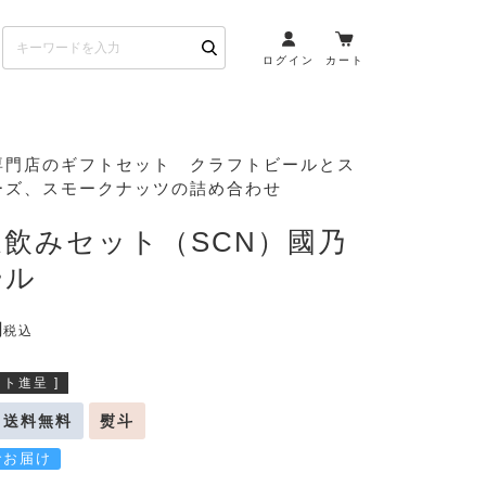
ログイン
カート
お酒とペアリング
専門店のギフトセット クラフトビールとス
ーズ、スモークナッツの詰め合わせ
日本酒・焼酎
ト
ワイン・スパークリング
飲みセット（SCN）國乃
ウイスキー・ブランデー
ール
その他（クラフトビール
etc）
税込
布会）
商品一覧
ト進呈 ]
送料無料
熨斗
でお届け