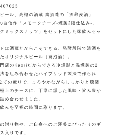
407023
ビール、高槻の酒蔵 壽酒造の「酒蔵麦酒」
riの自信作「スモークチーズ-燻製2段仕込み-」
クミックスナッツ」をセットにした家飲みセッ
ドは酒蔵だからこそできる、発酵段階で清酒を
たオリジナルビール（発泡酒）。
門店のKaoriだからできる冷燻製と温燻製の2
法を組み合わせたハイブリッド製法で作られ
立ての薫りで、まろやかながらしっかりと燻製
極上のチーズに、丁寧に燻した風味・旨み豊か
詰め合わせました。
飲みを至福の時間に彩ります。
の贈り物や、ご自身へのご褒美にぴったりのギ
ス入りです。