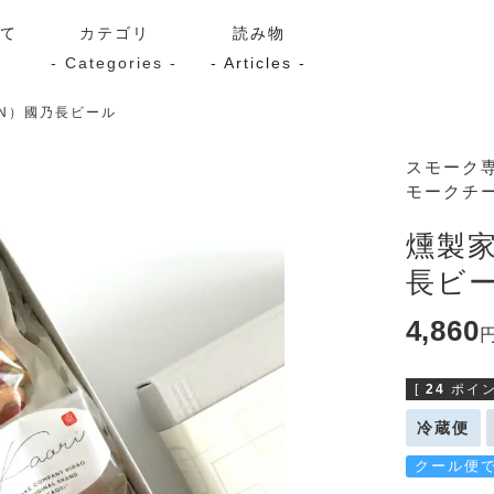
いて
カテゴリ
読み物
- Categories -
- Articles -
N）國乃長ビール
サーモン
シーフード
Kaori
スモーク
モークチ
ン
スモーク
Kaori
プレミアム
Kaoriセレク
燻製家
漬け魚
長ビ
4,860
送料無料
サブスク（定期コース・頒
[
24
ポイン
冷蔵便
クール便