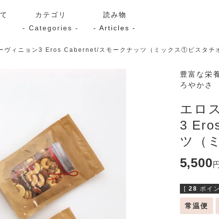
いて
カテゴリ
読み物
- Categories -
- Articles -
ヴィニョン3 Eros Cabernet/スモークナッツ（ミックス①ピスタチ
サーモン
シーフード
Kaori
豊富な栄
ろやかさ
ン
スモーク
Kaori
プレミアム
Kaoriセレク
エロ
漬け魚
3 Er
ツ（
5,500
送料無料
サブスク（定期コース・頒
[
28
ポイン
常温便