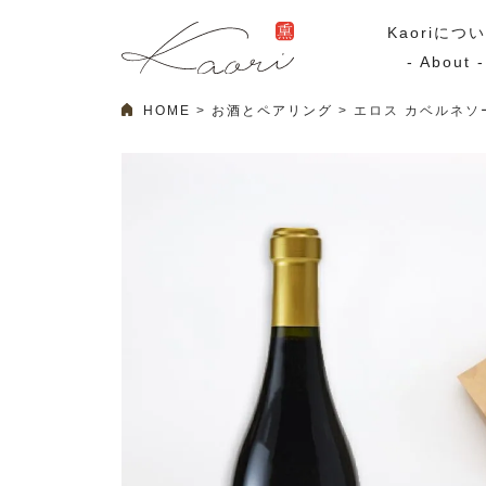
Kaoriにつ
- About -
HOME
お酒とペアリング
エロス カベルネソー
ギフトセット
スモーク
Kaoriのギフト
スモークサーモ
漢魂（かんたま）
マリネ
Ocean Rich
その他
ラッピング
特集・期間限定セール