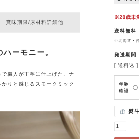
※20歳
賞味期限/原材料詳細他
送料無料
※北海道・
のハーモニー。
発送期間
送料込
みで職人が丁寧に仕上げた、ナ
っかりと感じるスモークミック
年齢
確認
熨