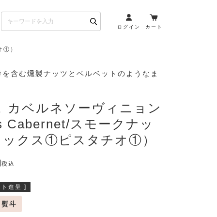
ログイン
カート
オ①）
お酒とペアリング
養を含む燻製ナッツとベルベットのようなま
日本酒・焼酎
ト
ワイン・スパークリング
ス カベルネソーヴィニョン
ウイスキー・ブランデー
os Cabernet/スモークナッ
その他（クラフトビール
ミックス①ピスタチオ①）
etc）
税込
布会）
商品一覧
ト進呈 ]
熨斗