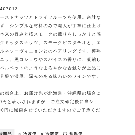
407013
ーストナッツとドライフルーツを使用。余計な
ず、シンプルな材料のみで職人が丁寧に仕上げ
本来の旨みと桜スモークの薫りをしっかりと感
クミックスナッツ、スモークピスタチオと、エ
ルネソーヴィニョンとのペアリングです。樽熟
ニラ、黒コショウやスパイスの香りに、凝縮し
ベルベットのようなまろやかな舌触りが上品に
芳醇で濃厚、深みのある味わいのワインです。
の都合上、お届け先が北海道・沖縄県の場合に
00円と表示されますが、ご注文確定後に当ショ
00円に減額させていただきますのでご了承くだ
能商品
× 冷凍便
× 冷蔵便
◯ 常温便