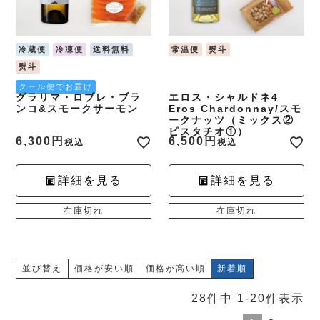
冷蔵便
冷凍便
送料無料
常温便
熨斗
熨斗
クール便でお届け
グラリマ・ロブレ・ブラ
エロス・シャルドネ4
ンコ&スモークサーモン
Eros Chardonnay/スモ
ークナッツ（ミックス②
ピスタチオ①）
6,300
6,500
税込
税込
詳細を見る
詳細を見る
在庫切れ
在庫切れ
並び替え
価格が安い順
価格が高い順
新着順
28
件中
1
-
20
件表示