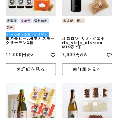
冷蔵便
冷凍便
送料無料
常温便
熨斗
熨斗
クール便（冷蔵・冷凍可）
國乃長ビール6本とスモー
オロロソ･リオ･ビエホ
クサーモン3種
rio_viejo_oloroso
MIX②P①
11,000
7,000
税込
税込
詳細を見る
詳細を見る