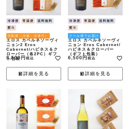
冷凍便
常温便
送料無料
冷凍便
常温便
送料無料
熨斗
熨斗
宅配便（冷蔵・冷凍可）
クール便でお届け
エロス カベルネソーヴィ
エロス カベルネソーヴィ
ニョン2 Eros
ニョン Eros Cabernet/
Cabernet/ハピネス＆ク
ハピネス＆クローバー
ローバー（各2PC）ギフ
（ギフト包装）
8,500
6,500
ト包装
税込
税込
詳細を見る
詳細を見る