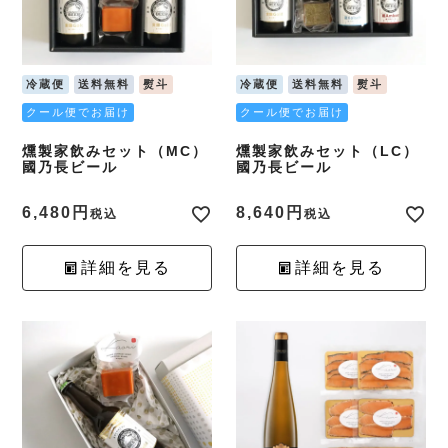
冷蔵便
送料無料
熨斗
冷蔵便
送料無料
熨斗
クール便でお届け
クール便でお届け
燻製家飲みセット（MC）
燻製家飲みセット（LC）
國乃長ビール
國乃長ビール
6,480
8,640
税込
税込
詳細を見る
詳細を見る