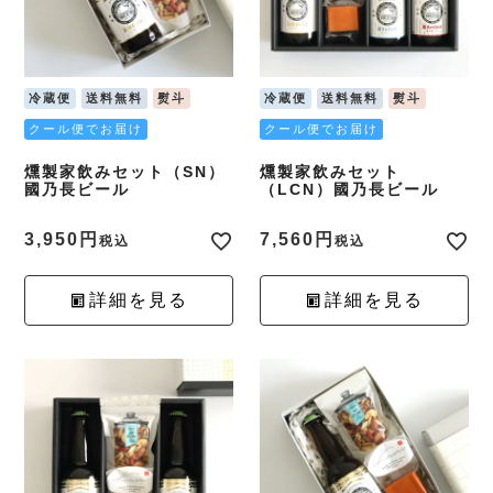
冷蔵便
送料無料
熨斗
冷蔵便
送料無料
熨斗
クール便でお届け
クール便でお届け
燻製家飲みセット（SN）
燻製家飲みセット
國乃長ビール
（LCN）國乃長ビール
3,950
7,560
税込
税込
詳細を見る
詳細を見る