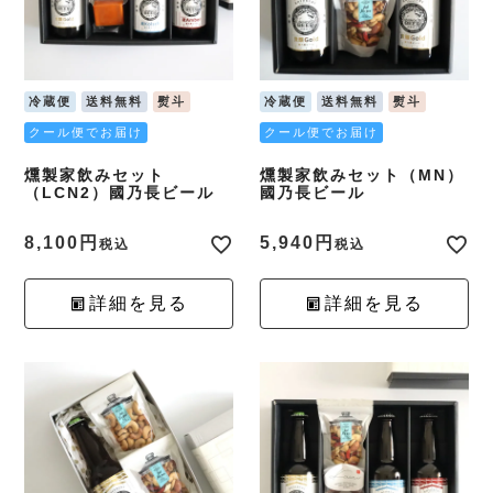
冷蔵便
送料無料
熨斗
冷蔵便
送料無料
熨斗
クール便でお届け
クール便でお届け
燻製家飲みセット
燻製家飲みセット（MN）
（LCN2）國乃長ビール
國乃長ビール
8,100
5,940
税込
税込
詳細を見る
詳細を見る