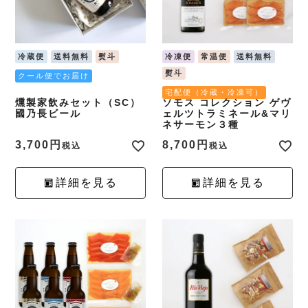
冷蔵便
送料無料
熨斗
冷凍便
常温便
送料無料
熨斗
クール便でお届け
宅配便（冷蔵・冷凍可）
燻製家飲みセット（SC）
ソモス コレクション ゲヴ
國乃長ビール
ェルツトラミネール&マリ
ネサーモン３種
3,700
8,700
税込
税込
詳細を見る
詳細を見る