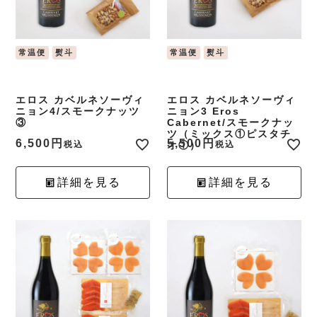
常温便
熨斗
常温便
熨斗
エロス カベルネソーヴィ
エロス カベルネソーヴィ
ニョン4/スモークナッツ
ニョン3 Eros
③
Cabernet/スモークナッ
ツ（ミックス①ピスタチ
6,500
5,500
税込
オ①）
税込
詳細を見る
詳細を見る