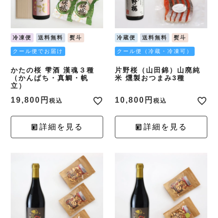
冷凍便
送料無料
熨斗
冷蔵便
送料無料
熨斗
クール便でお届け
クール便（冷蔵・冷凍可）
かたの桜 雫酒 漢魂３種
片野桜（山田錦）山廃純
（かんぱち・真鯛・帆
米 燻製おつまみ3種
立）
19,800
10,800
税込
税込
詳細を見る
詳細を見る