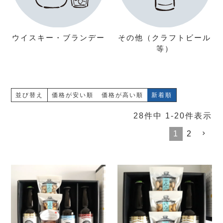
ウイスキー・ブランデー
その他（クラフトビール
等）
並び替え
価格が安い順
価格が高い順
新着順
28
件中
1
-
20
件表示
1
2