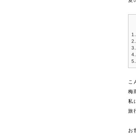
夏
1
2
3
4
5
こ
梅
私
旅
お