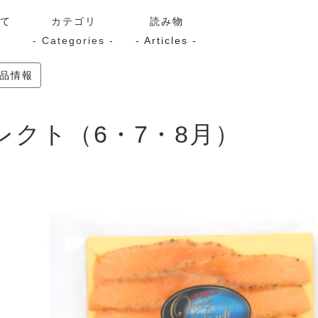
いて
カテゴリ
読み物
- Categories -
- Articles -
商品情報
サーモン
シーフード
Kaori
セレクト（6・7・8月）
ン
スモーク
Kaori
プレミアム
Kaoriセレク
漬け魚
送料無料
サブスク（定期コース・頒