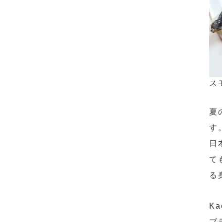
ス
夏
す
日
て
る
K
ブ