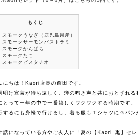
のKaoriセレクト（6～8月）はこちらの5品です。
もくじ
.
スモークうなぎ（鹿児島県産）
.
スモークサーモンパストラミ
.
スモークかんぱち
.
スモークたこ
.
スモークピスタチオ
んにちは！Kaori店長の前田です。
雨明け宣言が待ち遠しく、蝉の鳴き声と共におとずれる
にとって一年の中で一番嬉しくワクワクする時期です。
行するにも身軽で行けるし、着る服もＴシャツにＧパン
世話になっている方やご友人に「夏の【Kaoriｰ熏】セ