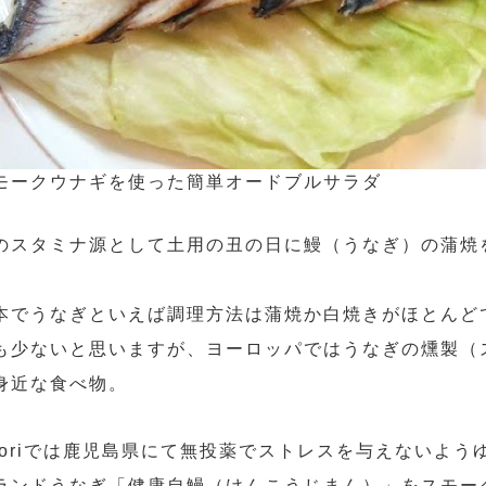
モークウナギを使った簡単オードブルサラダ
のスタミナ源として土用の丑の日に鰻（うなぎ）の蒲焼
。
本でうなぎといえば調理方法は蒲焼か白焼きがほとんど
も少ないと思いますが、ヨーロッパではうなぎの燻製（
身近な食べ物。
aoriでは鹿児島県にて無投薬でストレスを与えないよ
ランドうなぎ「健康自鰻（けんこうじまん）」をスモー