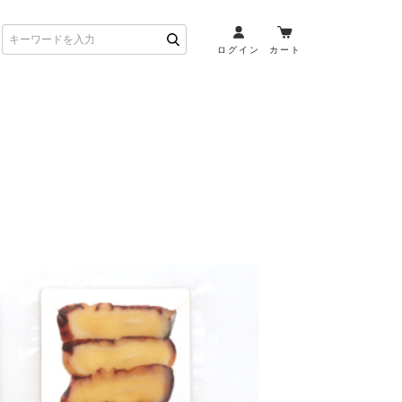
ログイン
カート
お酒とペアリング
日本酒・焼酎
ト
ワイン・スパークリング
ウイスキー・ブランデー
その他（クラフトビール
etc）
布会）
商品一覧