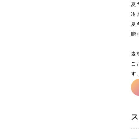
夏
冷
夏
贈
素
こ
す