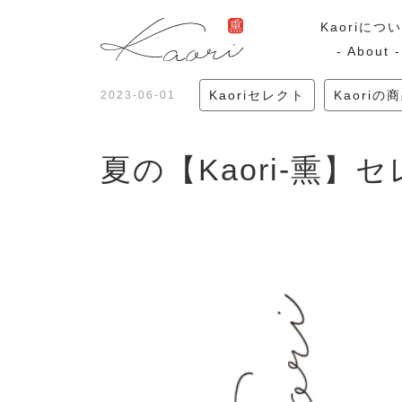
Kaoriにつ
- About -
Kaoriセレクト
Kaoriの
2023-06-01
ギフトセット
スモーク
夏の【Kaori-熏】
Kaoriのギフト
スモークサーモ
漢魂（かんたま）
マリネ
Ocean Rich
ラッピング
特集・期間限定セール