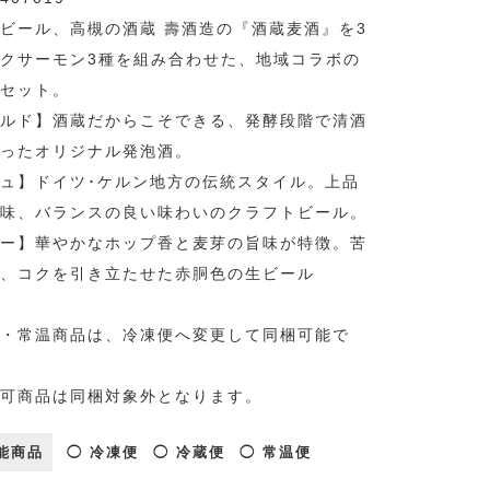
ビール、高槻の酒蔵 壽酒造の『酒蔵麦酒』を3
クサーモン3種を組み合わせた、地域コラボの
セット。
ルド】酒蔵だからこそできる、発酵段階で清酒
ったオリジナル発泡酒。
ュ】ドイツ･ケルン地方の伝統スタイル。上品
味、バランスの良い味わいのクラフトビール。
ー】華やかなホップ香と麦芽の旨味が特徴。苦
、コクを引き立たせた赤胴色の生ビール
・常温商品は、冷凍便へ変更して同梱可能で
可商品は同梱対象外となります。
能商品
◯ 冷凍便
◯ 冷蔵便
◯ 常温便