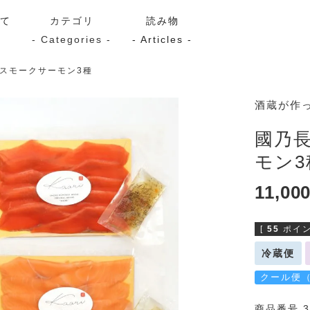
いて
カテゴリ
読み物
- Categories -
- Articles -
スモークサーモン3種
サーモン
シーフード
Kaori
酒蔵が作
ン
スモーク
Kaori
國乃
プレミアム
Kaoriセレク
モン3
漬け魚
11,00
[
55
ポイン
送料無料
サブスク（定期コース・頒
冷蔵便
クール便
商品番号 3