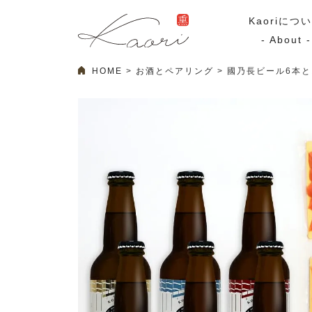
Kaoriにつ
- About -
HOME
お酒とペアリング
國乃長ビール6本と
ギフトセット
スモーク
Kaoriのギフト
スモークサーモ
漢魂（かんたま）
マリネ
Ocean Rich
その他
ラッピング
特集・期間限定セール