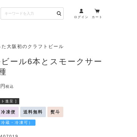
ログイン
カート
お酒とペアリング
った大阪初のクラフトビール
日本酒・焼酎
長ビール6本とスモークサー
ト
ワイン・スパークリング
種
ウイスキー・ブランデー
0
その他（クラフトビール
税込
etc）
ト進呈 ]
布会）
商品一覧
冷凍便
送料無料
熨斗
（冷蔵・冷凍可）
407019