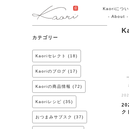
Kaoriにつ
- About -
K
カテゴリー
ギフトセット
スモーク
Kaoriのギフト
スモークサーモ
Kaoriセレクト (18)
漢魂（かんたま）
マリネ
Ocean Rich
Kaoriのブログ (17)
ラッピング
Kaoriの商品情報 (72)
202
特集・期間限定セール
Kaoriレシピ (35)
2
ク
おつまみサブスク (37)