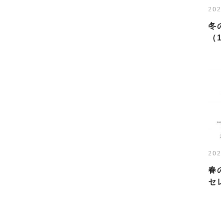
202
冬
（
202
春
セ