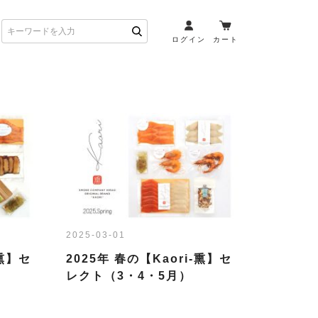
ログイン
カート
お酒とペアリング
日本酒・焼酎
ト
ワイン・スパークリング
ウイスキー・ブランデー
その他（クラフトビール
etc）
2025-03-01
布会）
商品一覧
-熏】セ
2025年 春の【Kaori-熏】セ
レクト（3・4・5月）