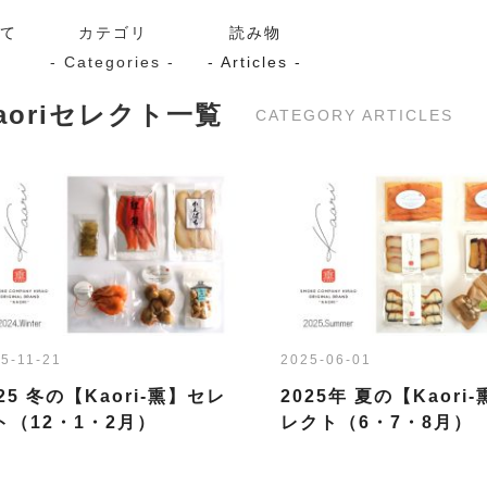
いて
カテゴリ
読み物
- Categories -
- Articles -
aoriセレクト一覧
CATEGORY ARTICLES
サーモン
シーフード
Kaori
ン
スモーク
Kaori
プレミアム
Kaoriセレク
漬け魚
5-11-21
2025-06-01
送料無料
サブスク（定期コース・頒
025 冬の【Kaori-熏】セレ
2025年 夏の【Kaori
ト（12・1・2月）
レクト（6・7・8月）