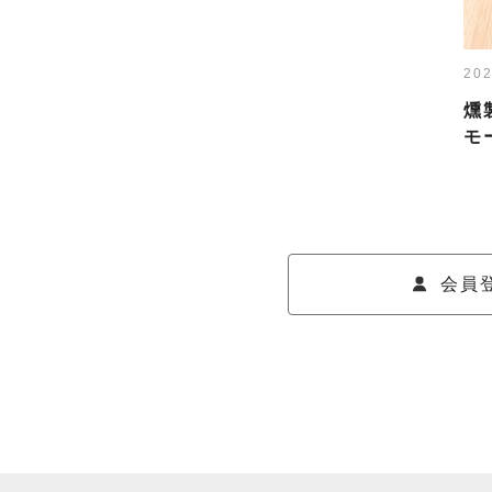
202
燻
モ
会員