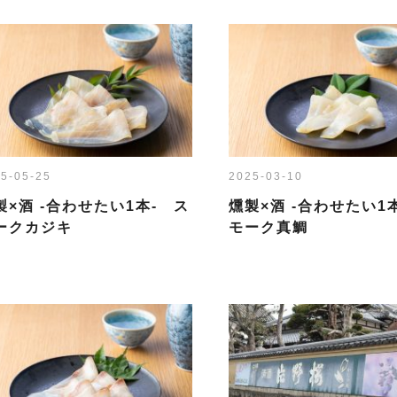
5-05-25
2025-03-10
製×酒 -合わせたい1本- ス
燻製×酒 -合わせたい1
ークカジキ
モーク真鯛