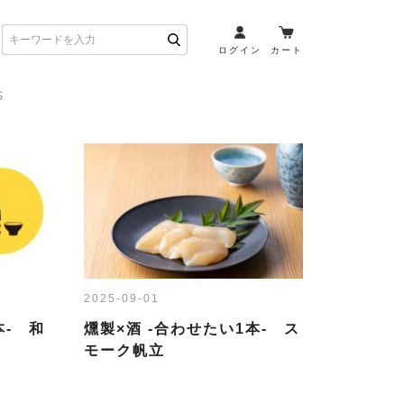
ログイン
カート
S
お酒とペアリング
日本酒・焼酎
ト
ワイン・スパークリング
ウイスキー・ブランデー
その他（クラフトビール
etc）
2025-09-01
布会）
商品一覧
本- 和
燻製×酒 -合わせたい1本- ス
モーク帆立