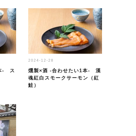
2024-12-28
本- ス
燻製×酒 -合わせたい1本- 漢
魂紅白スモークサーモン（紅
鮭）