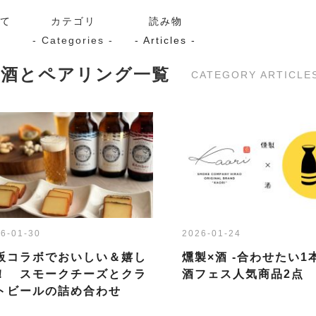
いて
カテゴリ
読み物
- Categories -
- Articles -
お酒とペアリング一覧
CATEGORY ARTICLE
サーモン
シーフード
Kaori
ン
スモーク
Kaori
プレミアム
Kaoriセレク
漬け魚
6-01-30
2026-01-24
送料無料
サブスク（定期コース・頒
阪コラボでおいしい＆嬉し
燻製×酒 -合わせたい1
！ スモークチーズとクラ
酒フェス人気商品2点
トビールの詰め合わせ