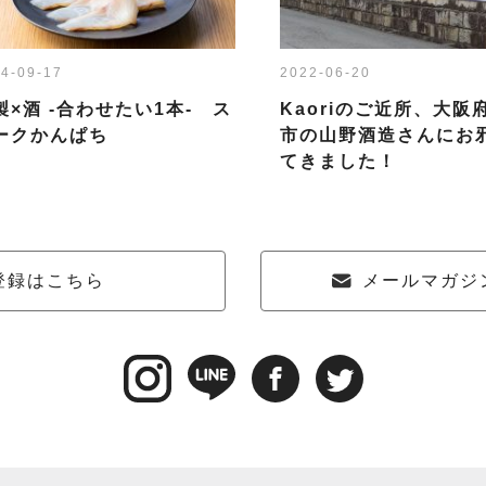
4-09-17
2022-06-20
製×酒 -合わせたい1本- ス
Kaoriのご近所、大阪
ークかんぱち
市の山野酒造さんにお
てきました！
登録はこちら
メールマガジ