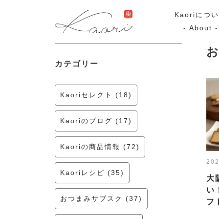
Kaoriにつ
- About -
カテゴリー
ギフトセット
スモーク
Kaoriのギフト
スモークサーモ
Kaoriセレクト (18)
漢魂（かんたま）
マリネ
Ocean Rich
Kaoriのブログ (17)
ラッピング
Kaoriの商品情報 (72)
202
特集・期間限定セール
Kaoriレシピ (35)
大
い
おつまみサブスク (37)
フ