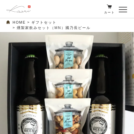
カート
HOME
ギフトセット
燻製家飲みセット（MN）國乃長ビール