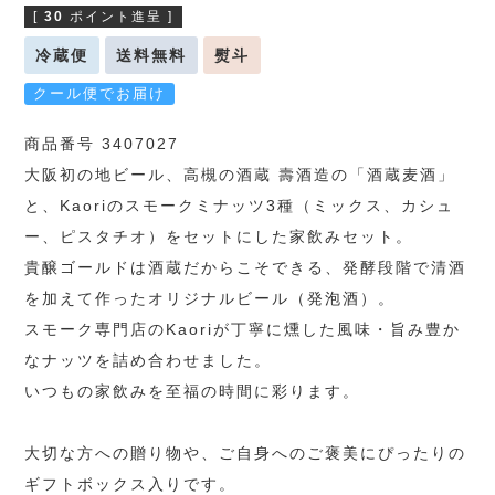
[
30
ポイント進呈 ]
冷蔵便
送料無料
熨斗
クール便でお届け
商品番号 3407027
大阪初の地ビール、高槻の酒蔵 壽酒造の「酒蔵麦酒」
と、Kaoriのスモークミナッツ3種（ミックス、カシュ
ー、ピスタチオ）をセットにした家飲みセット。
貴醸ゴールドは酒蔵だからこそできる、発酵段階で清酒
を加えて作ったオリジナルビール（発泡酒）。
スモーク専門店のKaoriが丁寧に燻した風味・旨み豊か
なナッツを詰め合わせました。
いつもの家飲みを至福の時間に彩ります。
大切な方への贈り物や、ご自身へのご褒美にぴったりの
ギフトボックス入りです。