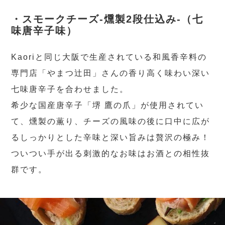
・スモークチーズ-燻製2段仕込み-（七
味唐辛子味）
Kaoriと同じ大阪で生産されている和風香辛料の
専門店「やまつ辻田」さんの香り高く味わい深い
七味唐辛子を合わせました。
希少な国産唐辛子「堺 鷹の爪」が使用されてい
て、燻製の薫り、チーズの風味の後に口中に広が
るしっかりとした辛味と深い旨みは贅沢の極み！
ついつい手が出る刺激的なお味はお酒との相性抜
群です。