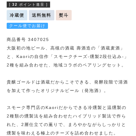
[
32
ポイント進呈 ]
冷蔵便
送料無料
熨斗
クール便でお届け
商品番号 3407025
大阪初の地ビール、高槻の酒蔵 壽酒造の「酒蔵麦酒」
と、Kaoriの自信作「スモークチーズ-燻製2段仕込み-」
2種を組み合わせた、地域コラボのペアリングセット。
貴醸ゴールドは酒蔵だからこそできる、発酵段階で清酒
を加えて作ったオリジナルビール（発泡酒）。
スモーク専門店のKaoriだからできる冷燻製と温燻製の
2種類の燻製法を組み合わせたハイブリッド製法で作ら
れた、2層仕立ての薫りで、まろやかながらしっかりと
燻製を味わえる極上のチーズを詰め合わせました。