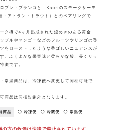
ロブレ・ブランコと、Kaoriのスモークサーモ
鮭・アトラン・トラウト）とのペアリングで
ーク樽で4ヶ月熟成された煌めきのある黄金
ップルやマンゴーなどのフルーツやリンゴの香
ツをローストしたような香ばしいニュアンスが
す。ふくよかな果実味と柔らかな酸、長くリッ
特徴です。
・常温商品は、冷凍便へ変更して同梱可能で
可商品は同梱対象外となります。
能商品
◯ 冷凍便
◯ 冷蔵便
◯ 常温便
未満の方の飲酒は法律で禁止されています。