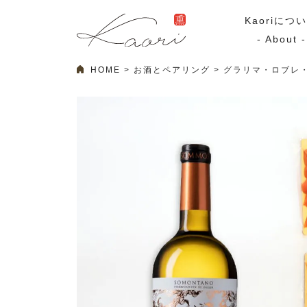
Kaoriにつ
- About -
HOME
お酒とペアリング
グラリマ・ロブレ
ギフトセット
スモーク
Kaoriのギフト
スモークサーモ
漢魂（かんたま）
マリネ
Ocean Rich
その他
ラッピング
特集・期間限定セール