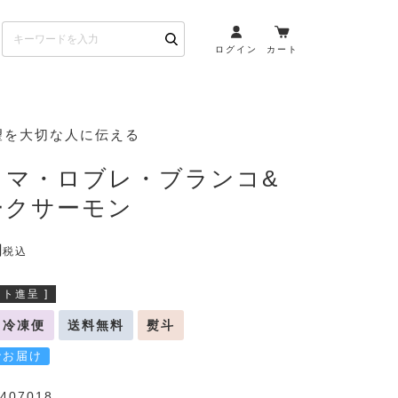
ログイン
カート
お酒とペアリング
望を大切な人に伝える
日本酒・焼酎
リマ・ロブレ・ブランコ&
ト
ワイン・スパークリング
ークサーモン
ウイスキー・ブランデー
その他（クラフトビール
税込
etc）
ト進呈 ]
布会）
商品一覧
冷凍便
送料無料
熨斗
でお届け
407018