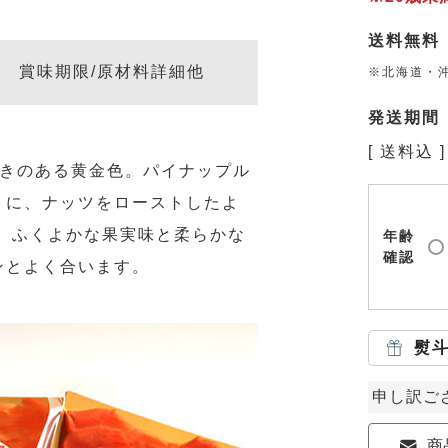
送料無料
賞味期限/原材料詳細他
※北海道・沖
発送期間
送料込
めきのある黄金色。パイナップル
りに、ナッツをローストしたよ
 ふくよかな果実味と柔らかな
年齢
確認
ンとよく合います。
熨
申し訳ご
商