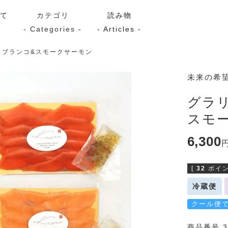
いて
カテゴリ
読み物
- Categories -
- Articles -
・ブランコ&スモークサーモン
サーモン
シーフード
Kaori
未来の希
ン
スモーク
Kaori
グラ
プレミアム
Kaoriセレク
スモ
漬け魚
6,300
[
32
ポイン
送料無料
サブスク（定期コース・頒
冷蔵便
クール便
商品番号 3