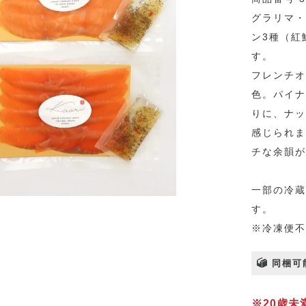
グラリマ・
ン3種（紅
す。
フレンチオ
色。パイナ
りに、ナッ
感じられま
チな余韻が
一部の冷蔵
す。
※冷凍便不
同梱可
※20歳