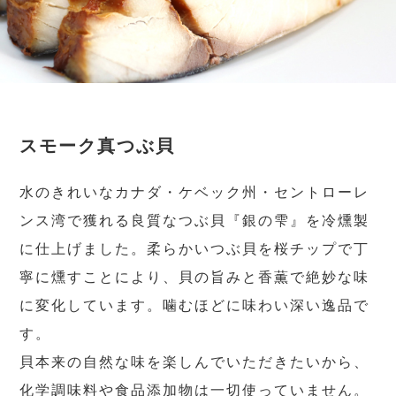
スモーク真つぶ貝
水のきれいなカナダ・ケベック州・セントローレ
ンス湾で獲れる良質なつぶ貝『銀の雫』を冷燻製
に仕上げました。柔らかいつぶ貝を桜チップで丁
寧に燻すことにより、貝の旨みと香薫で絶妙な味
に変化しています。噛むほどに味わい深い逸品で
す。
貝本来の自然な味を楽しんでいただきたいから、
化学調味料や食品添加物は一切使っていません。