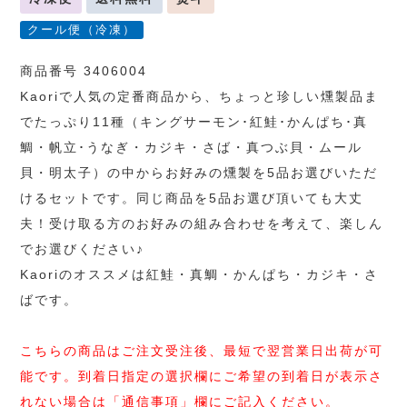
クール便（冷凍）
商品番号 3406004
Kaoriで人気の定番商品から、ちょっと珍しい燻製品ま
でたっぷり11種（キングサーモン･紅鮭･かんぱち･真
鯛・帆立･うなぎ・カジキ・さば・真つぶ貝・ムール
貝・明太子）の中からお好みの燻製を5品お選びいただ
けるセットです。同じ商品を5品お選び頂いても大丈
夫！受け取る方のお好みの組み合わせを考えて、楽しん
でお選びください♪
Kaoriのオススメは紅鮭・真鯛・かんぱち・カジキ・さ
ばです。
こちらの商品はご注文受注後、最短で翌営業日出荷が可
能です。到着日指定の選択欄にご希望の到着日が表示さ
れない場合は「通信事項」欄にご記入ください。