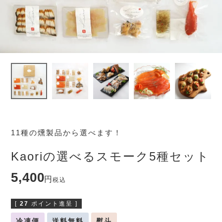
11種の燻製品から選べます！
Kaoriの選べるスモーク5種セット
5,400
税込
[
27
ポイント進呈 ]
冷凍便
送料無料
熨斗