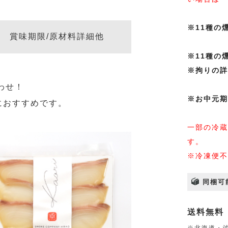
※11種の
賞味期限/原材料詳細他
※11種の
※拘りの詳
わせ！
※お中元期
におすすめです。
一部の冷蔵
す。
※冷凍便不
同梱可
送料無料