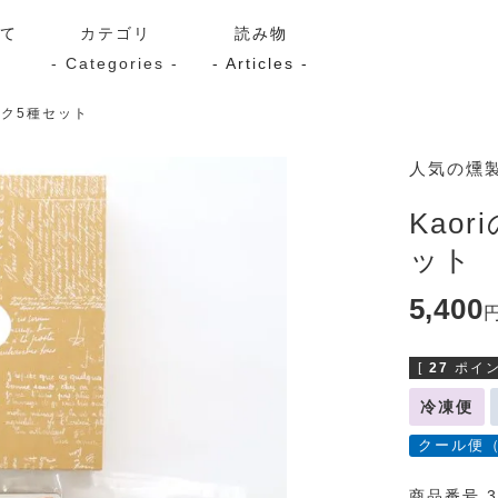
いて
カテゴリ
読み物
- Categories -
- Articles -
ーク5種セット
サーモン
シーフード
Kaori
人気の燻
ン
スモーク
Kaori
Kao
プレミアム
Kaoriセレク
ット
漬け魚
5,400
[
27
ポイン
送料無料
サブスク（定期コース・頒
冷凍便
クール便
商品番号 3