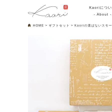
Kaoriにつ
- About -
HOME
ギフトセット
Kaoriの選ばないスモ
ギフトセット
スモーク
Kaoriのギフト
スモークサーモ
漢魂（かんたま）
マリネ
Ocean Rich
その他
ラッピング
特集・期間限定セール