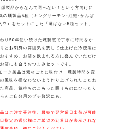
る燻製品からなんて選べない！という方向けに
で人気の燻製品5種（キングサーモン･紅鮭･かんぱ
帆立）をセットにした「選ばない5種セット」
わり50年使い続けた燻製窯で丁寧に時間をか
りとお刺身の雰囲気を残して仕上げた冷燻製は
おすすめ。お酒を飲まれる方に喜んでいただけ
お酒にも合うおつまみセットです。
のスモーク製品は素材ごとに味付け・燻製時間を変
の風味を損なわないよう作り上げられたこだわ
た商品。気持ちのこもった贈りものにぴったり
ろんご自分用のプチ贅沢にも。
品はご注文受注後、最短で翌営業日出荷が可能
日指定の選択欄にご希望の到着日が表示されな
通信事項」欄にご記入ください。