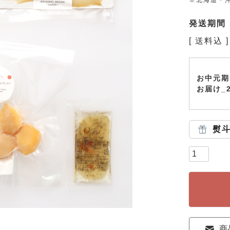
※北海道・沖
発送期間
送料込
お中元期
お届け_
熨
商