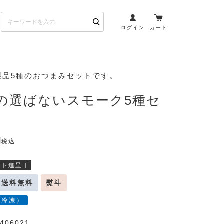
ログイン
カート
お酒とペアリング
製品5種のおつまみセットです。
日本酒・焼酎
riの選ばないスモーク5種セ
ト
ワイン・スパークリング
ウイスキー・ブランデー
その他（クラフトビール
税込
etc）
ト進呈 ]
布会）
商品一覧
送料無料
熨斗
（冷凍）
406021