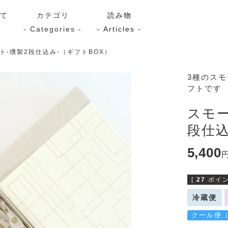
いて
カテゴリ
読み物
- Categories -
- Articles -
ト-燻製2段仕込み-（ギフトBOX）
サーモン
シーフード
Kaori
3種のスモ
フトです
ン
スモーク
Kaori
プレミアム
Kaoriセレク
スモー
漬け魚
段仕込
5,400
送料無料
サブスク（定期コース・頒
[
27
ポイン
冷蔵便
クール便