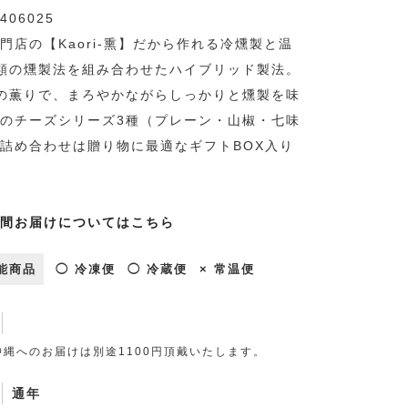
406025
門店の【Kaori-熏】だから作れる冷燻製と温
類の燻製法を組み合わせたハイブリッド製法。
の薫りで、まろやかながらしっかりと燻製を味
のチーズシリーズ3種（プレーン・山椒・七味
詰め合わせは贈り物に最適なギフトBOX入り
間お届けについてはこちら
能商品
◯ 冷凍便
◯ 冷蔵便
× 常温便
縄へのお届けは別途1100円頂戴いたします。
通年