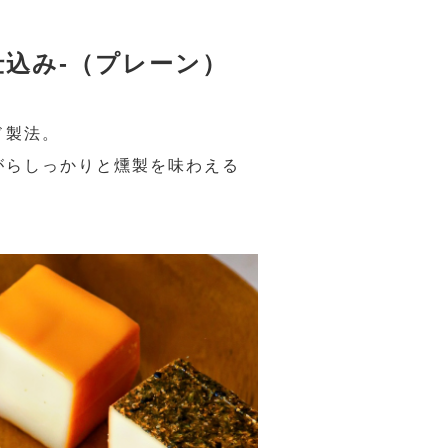
仕込み-（プレーン）
ド製法。
がらしっかりと燻製を味わえる
。