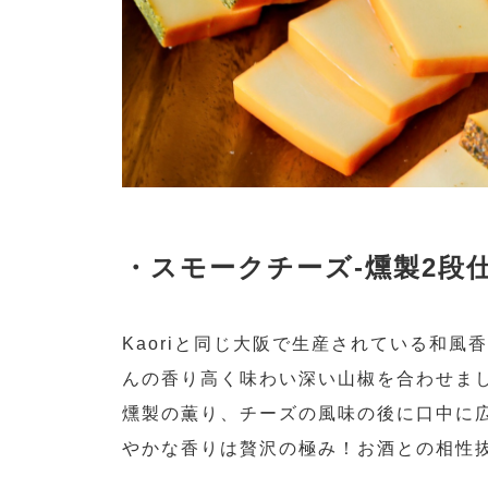
・スモークチーズ-燻製2段
Kaoriと同じ大阪で生産されている和風
んの香り高く味わい深い山椒を合わせま
燻製の薫り、チーズの風味の後に口中に
やかな香りは贅沢の極み！お酒との相性