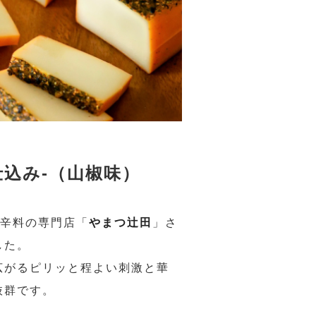
仕込み-（山椒味）
香辛料の専門店「
やまつ辻田
」さ
した。
広がるピリッと程よい刺激と華
抜群です。