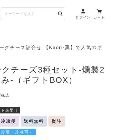
ログイン
カート
お酒とペアリング
ークチーズ詰合せ 【Kaori-熏】で人気のギ
日本酒・焼酎
ト
ワイン・スパークリング
クチーズ3種セット-燻製2
ウイスキー・ブランデー
み-（ギフトBOX）
その他（クラフトビール
etc）
税込
布会）
商品一覧
ト進呈 ]
冷凍便
送料無料
熨斗
（冷蔵・冷凍可）