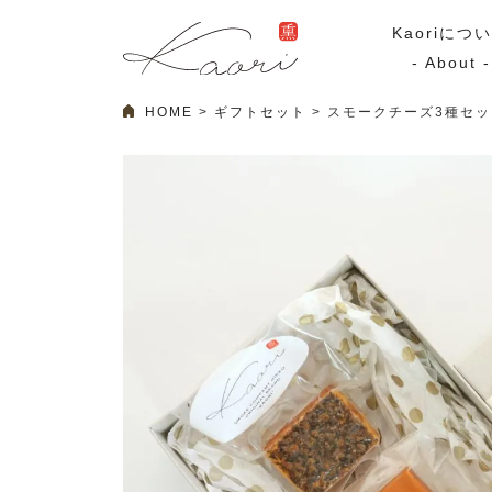
Kaoriにつ
- About -
HOME
ギフトセット
スモークチーズ3種セッ
ギフトセット
スモーク
Kaoriのギフト
スモークサーモ
漢魂（かんたま）
マリネ
Ocean Rich
その他
ラッピング
特集・期間限定セール