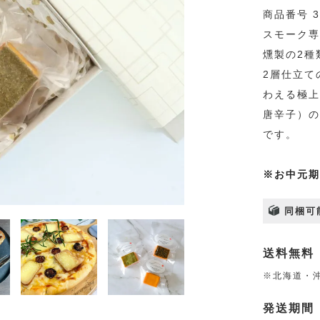
商品番号 3
スモーク専
燻製の2種
2層仕立て
わえる極上
唐辛子）の
です。
※お中元期
同梱可
送料無料
※北海道・沖
発送期間