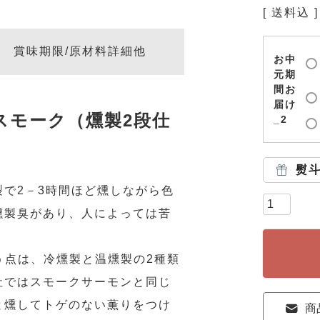
送料込
賞味期限/原材料詳細他
お中
元期
間お
届け
スモーク（燻製2段仕
_2
熨
で2－3時間ほど燻しながら色
燻製臭があり、人によっては苦
違う点は、冷燻製と温燻製の2種類
社ではスモークサーモンと同じ
と燻してトゲのない薫りをつけ
商