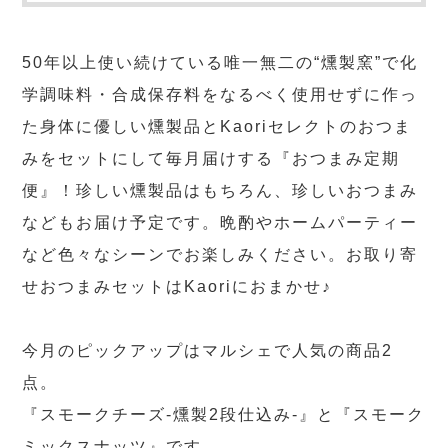
50年以上使い続けている唯一無二の“燻製窯”で化
学調味料・合成保存料をなるべく使用せずに作っ
た身体に優しい燻製品とKaoriセレクトのおつま
みをセットにして毎月届けする『おつまみ定期
便』！珍しい燻製品はもちろん、珍しいおつまみ
などもお届け予定です。晩酌やホームパーティー
など色々なシーンでお楽しみください。お取り寄
せおつまみセットはKaoriにおまかせ♪
今月のピックアップはマルシェで人気の商品2
点。
『スモークチーズ-燻製2段仕込み-』と『スモーク
ミックスナッツ』です。