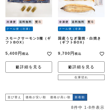
冷凍便
送料無料
熨斗
冷凍便
送料無料
熨斗
クール便（冷凍）
クール便（冷凍）
スモークサーモン3種（ギ
国産うなぎ蒲焼・白焼き
フトBOX）
（ギフトBOX）
5,400
9,700
税込
税込
詳細を見る
詳細を見る
在庫切れ
並び替え
価格が安い順
価格が高い順
新着順
8
件中
1
-
8
件表示