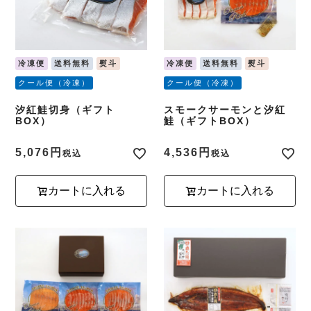
冷凍便
送料無料
熨斗
冷凍便
送料無料
熨斗
クール便（冷凍）
クール便（冷凍）
汐紅鮭切身（ギフト
スモークサーモンと汐紅
BOX）
鮭（ギフトBOX）
5,076
4,536
税込
税込
カートに入れる
カートに入れる