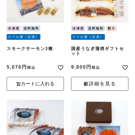
冷凍便
送料無料
冷凍便
送料無料
熨斗
クール便（冷凍）
クール便（冷凍）
スモークサーモン3種
国産うなぎ蒲焼ギフトセ
ット
5,076
9,800
税込
税込
カートに入れる
詳細を見る