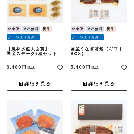
冷凍便
送料無料
熨斗
冷凍便
送料無料
熨斗
クール便（冷凍）
クール便（冷凍）
【農林水産大臣賞】
国産うなぎ蒲焼（ギフト
国産スモーク5種セット
BOX）
6,480
5,400
税込
税込
詳細を見る
詳細を見る