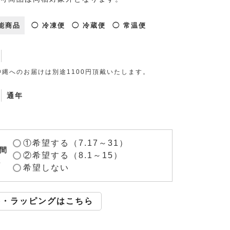
能商品
◯ 冷凍便
◯ 冷蔵便
◯ 常温便
縄へのお届けは別途1100円頂戴いたします。
通年
①希望する（7.17～31）
間
②希望する（8.1～15）
2
希望しない
斗・ラッピングはこちら