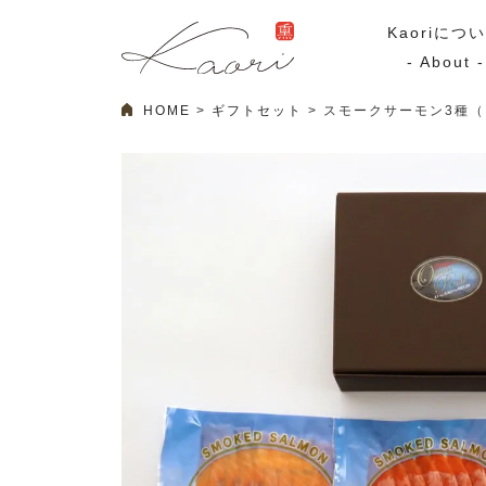
Kaoriにつ
- About -
HOME
ギフトセット
スモークサーモン3種（
ギフトセット
スモーク
Kaoriのギフト
スモークサーモ
漢魂（かんたま）
マリネ
Ocean Rich
その他
ラッピング
特集・期間限定セール