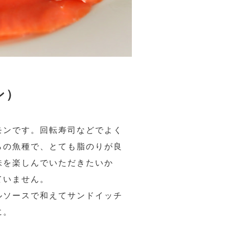
ン）
モンです。回転寿司などでよく
らの魚種で、とても脂のりが良
味を楽しんでいただきたいか
ていません。
ルソースで和えてサンドイッチ
に。