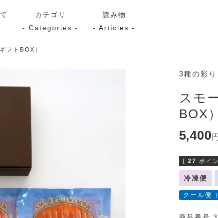
いて
カテゴリ
読み物
- Categories -
- Articles -
ギフトBOX）
サーモン
シーフード
Kaori
3種の彩
ン
スモーク
Kaori
スモ
プレミアム
Kaoriセレク
BOX
漬け魚
5,400
[
27
ポイン
送料無料
サブスク（定期コース・頒
冷凍便
クール便
商品番号 3