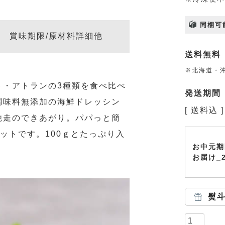
同梱可
賞味期限/原材料詳細他
送料無料
※北海道・沖
ト・アトランの3種類を食べ比べ
発送期間
調味料無添加の海鮮ドレッシン
送料込
馳走のできあがり。パパっと簡
セットです。100ｇとたっぷり入
お中元期
。
お届け_
熨