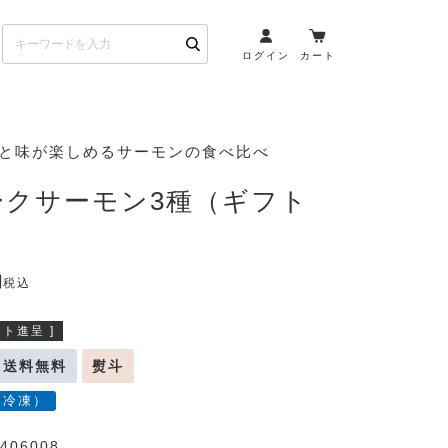
ログイン
カート
お酒とペアリング
りと味が楽しめるサーモンの食べ比べ
日本酒・焼酎
ークサーモン3種（ギフト
ト
ワイン・スパークリング
）
ウイスキー・ブランデー
その他（クラフトビール
税込
etc）
ト進呈 ]
布会）
商品一覧
送料無料
熨斗
（冷凍）
406008