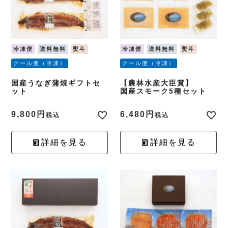
冷凍便
送料無料
熨斗
冷凍便
送料無料
熨斗
クール便（冷凍）
クール便（冷凍）
国産うなぎ蒲焼ギフトセ
【農林水産大臣賞】
ット
国産スモーク5種セット
9,800
6,480
税込
税込
詳細を見る
詳細を見る