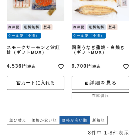
冷凍便
送料無料
熨斗
冷凍便
送料無料
熨斗
クール便（冷凍）
クール便（冷凍）
スモークサーモンと汐紅
国産うなぎ蒲焼・白焼き
鮭（ギフトBOX）
（ギフトBOX）
4,536
9,700
税込
税込
カートに入れる
詳細を見る
在庫切れ
並び替え
価格が安い順
価格が高い順
新着順
8
件中
1
-
8
件表示