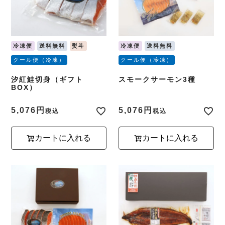
冷凍便
送料無料
熨斗
冷凍便
送料無料
クール便（冷凍）
クール便（冷凍）
汐紅鮭切身（ギフト
スモークサーモン3種
BOX）
5,076
5,076
税込
税込
カートに入れる
カートに入れる