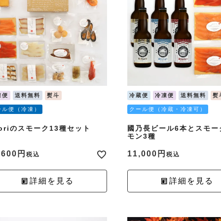
凍便
送料無料
熨斗
冷蔵便
冷凍便
送料無料
熨
ール便（冷凍）
クール便（冷蔵・冷凍可）
aoriのスモーク13種セット
國乃長ビール6本とスモー
モン3種
,600
11,000
税込
税込
詳細を見る
詳細を見る