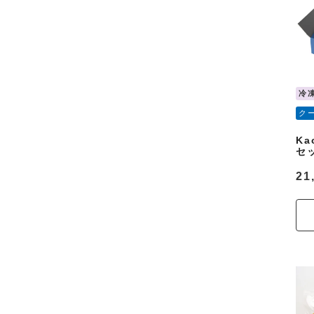
冷
ク
K
セ
21