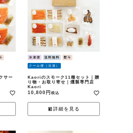
斗
冷凍便
送料無料
熨斗
クール便（冷凍）
クサー
Kaoriのスモーク11種セット｜贈
り物・お取り寄せ｜燻製専門店
Kaori
10,800
税込
詳細を見る