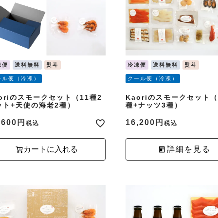
凍便
送料無料
熨斗
冷凍便
送料無料
熨斗
ール便（冷凍）
クール便（冷凍）
aoriのスモークセット（11種2
Kaoriのスモークセット（
ット+天使の海老2種）
種+ナッツ3種）
,600
16,200
税込
税込
カートに入れる
詳細を見る