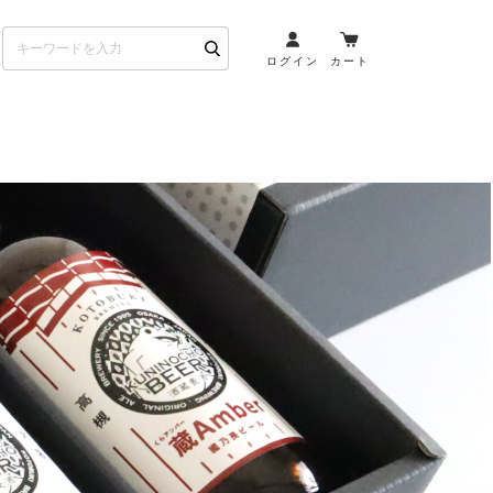
ログイン
カート
お酒とペアリング
日本酒・焼酎
ト
ワイン・スパークリング
ウイスキー・ブランデー
その他（クラフトビール
etc）
布会）
商品一覧