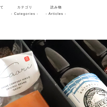
いて
カテゴリ
読み物
- Categories -
- Articles -
サーモン
シーフード
Kaori
ン
スモーク
Kaori
プレミアム
Kaoriセレク
漬け魚
送料無料
サブスク（定期コース・頒