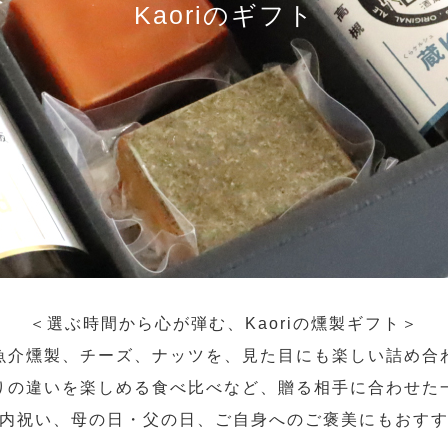
Kaoriのギフト
＜選ぶ時間から心が弾む、Kaoriの燻製ギフト＞
魚介燻製、チーズ、ナッツを、見た目にも楽しい詰め合
りの違いを楽しめる食べ比べなど、贈る相手に合わせた
内祝い、母の日・父の日、ご自身へのご褒美にもおす