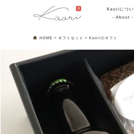
Kaoriにつ
- About -
HOME
ギフトセット
Kaoriのギフト
ギフトセット
スモーク
Kaoriのギフト
スモークサーモ
漢魂（かんたま）
マリネ
Ocean Rich
その他
ラッピング
特集・期間限定セール