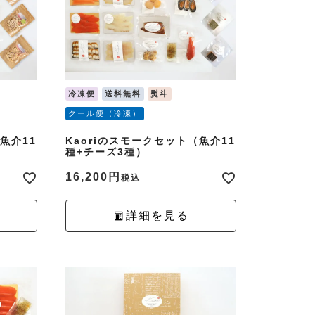
冷凍便
送料無料
熨斗
クール便（冷凍）
魚介11
Kaoriのスモークセット（魚介11
種+チーズ3種）
16,200
税込
詳細を見る