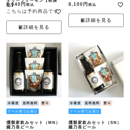
オリーブサーモン【秋限
8,640
8,100
定】
税込
税込
こちらは予約商品です
詳細を見る
詳細を見る
冷蔵便
送料無料
熨斗
冷蔵便
送料無料
熨斗
クール便でお届け
クール便でお届け
燻製家飲みセット（MN）
燻製家飲みセット（SN）
國乃長ビール
國乃長ビール