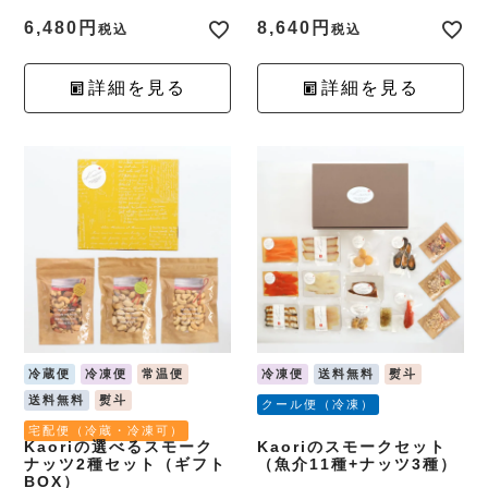
6,480
8,640
税込
税込
詳細を見る
詳細を見る
冷蔵便
冷凍便
常温便
冷凍便
送料無料
熨斗
送料無料
熨斗
クール便（冷凍）
宅配便（冷蔵・冷凍可）
Kaoriの選べるスモーク
Kaoriのスモークセット
ナッツ2種セット（ギフト
（魚介11種+ナッツ3種）
BOX）