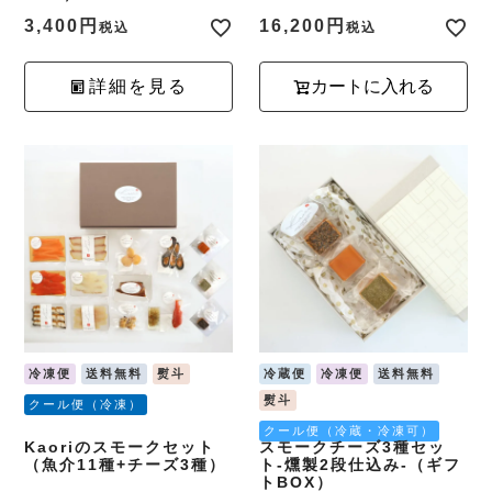
3,400
16,200
税込
税込
詳細を見る
カートに入れる
冷凍便
送料無料
熨斗
冷蔵便
冷凍便
送料無料
熨斗
クール便（冷凍）
クール便（冷蔵・冷凍可）
Kaoriのスモークセット
スモークチーズ3種セッ
（魚介11種+チーズ3種）
ト-燻製2段仕込み-（ギフ
トBOX）