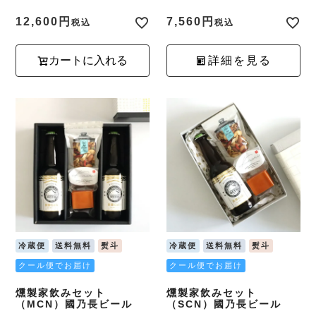
12,600
7,560
税込
税込
カートに入れる
詳細を見る
冷蔵便
送料無料
熨斗
冷蔵便
送料無料
熨斗
クール便でお届け
クール便でお届け
燻製家飲みセット
燻製家飲みセット
（MCN）國乃長ビール
（SCN）國乃長ビール