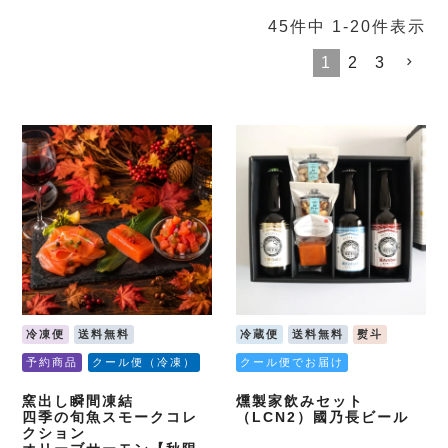
45
件中
1
-
20
件表示
1
2
3
冷凍便
送料無料
冷蔵便
送料無料
熨斗
予約商品
クール便（冷凍）
クール便でお届け
窯出し瞬間凍結
燻製家飲みセット
四季の旬魚スモークコレ
（LCN2）國乃長ビール
クション