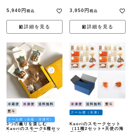
5,940
3,950
税込
税込
詳細を見る
詳細を見る
冷蔵便
冷凍便
送料無料
冷凍便
送料無料
熨斗
熨斗
クール便（冷凍）
クール便（冷蔵・冷凍可）
3つの薫りを楽しむ
Kaoriのスモークセット
Kaoriのスモーク6種セッ
（11種2セット+天使の海