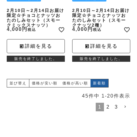
2月10日～2月14日お届け
2月10日～2月14日お届け
限定☆チョコとナッツお
限定☆チョコとナッツお
たのしみセット（スモー
たのしみセット（スモー
クミックスナッツ）
クナッツ2種）
4,000
4,000
税込
税込
詳細を見る
詳細を見る
販売を終了しました。
販売を終了しました。
並び替え
価格が安い順
価格が高い順
新着順
45
件中
1
-
20
件表示
1
2
3