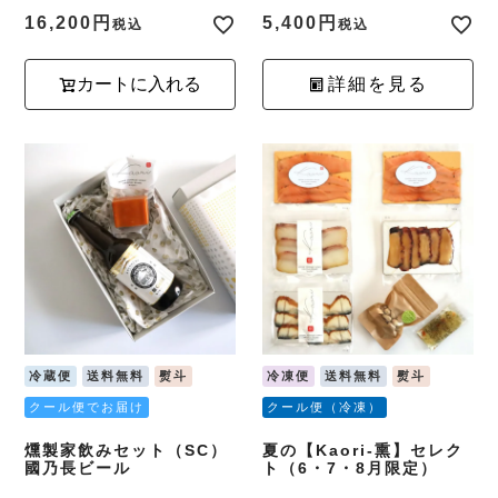
16,200
5,400
税込
税込
カートに入れる
詳細を見る
冷蔵便
送料無料
熨斗
冷凍便
送料無料
熨斗
クール便でお届け
クール便（冷凍）
燻製家飲みセット（SC）
夏の【Kaori-熏】セレク
國乃長ビール
ト（6・7・8月限定）