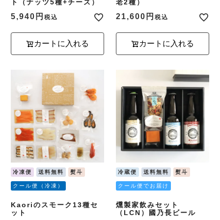
ト（ナッツ5種+チーズ）
老2種）
5,940
21,600
税込
税込
カートに入れる
カートに入れる
冷凍便
送料無料
熨斗
冷蔵便
送料無料
熨斗
クール便（冷凍）
クール便でお届け
Kaoriのスモーク13種セ
燻製家飲みセット
ット
（LCN）國乃長ビール