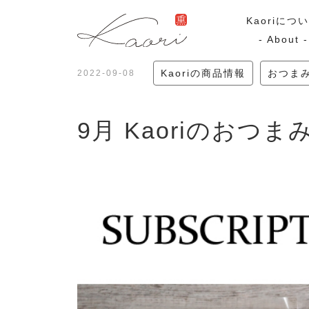
Kaoriにつ
- About -
Kaoriの商品情報
おつま
2022-09-08
ギフトセット
スモーク
9月 Kaoriのおつ
Kaoriのギフト
スモークサーモ
漢魂（かんたま）
マリネ
Ocean Rich
ラッピング
特集・期間限定セール