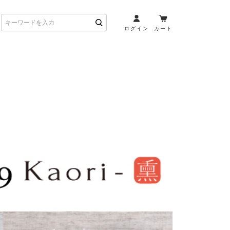
ログイン
カート
お酒とペアリング
日本酒・焼酎
ト
ワイン・スパークリング
ウイスキー・ブランデー
その他（クラフトビール
etc）
布会）
商品一覧