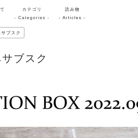
いて
カテゴリ
読み物
- Categories -
- Articles -
みサブスク
サーモン
シーフード
Kaori
まみサブスク
ン
スモーク
Kaori
プレミアム
Kaoriセレク
漬け魚
送料無料
サブスク（定期コース・頒