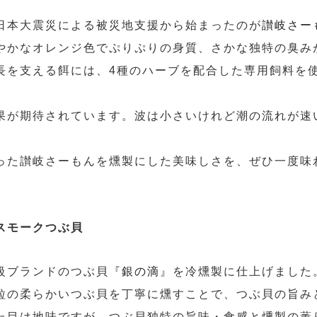
日本大震災による被災地支援から始まったのが
讃岐さー
やかなオレンジ色でぷりぷりの身質、さかな独特の臭み
長を支える餌には、4種のハーブを配合した専用飼料を
果が期待されています。波は小さいけれど潮の流れが速
った讃岐さーもんを燻製にした美味しさを、ぜひ一度味
スモークつぶ貝
級ブランドのつぶ貝『
銀の滴
』を冷燻製に仕上げました
粒の柔らかいつぶ貝を丁寧に燻すことで、つぶ貝の旨み
た目は地味ですが、つぶ貝独特の旨味・食感と燻製の薫