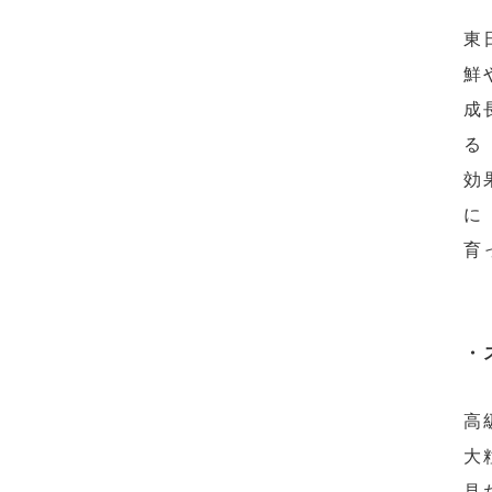
東
鮮
成
る
効
に
育
・
高
大
見