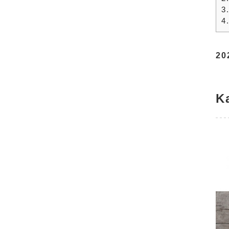
3
4
2
K