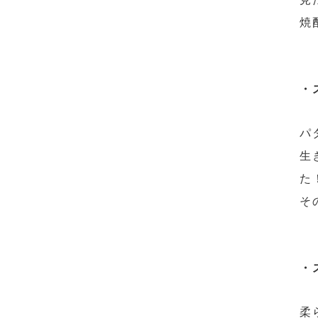
焼
・
パ
生
た
そ
・
柔