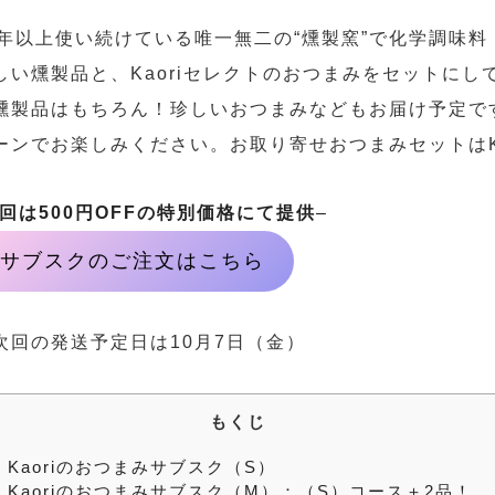
0年以上使い続けている唯一無二の“燻製窯”で化学調味
しい燻製品と、Kaoriセレクトのおつまみをセットに
燻製品はもちろん！珍しいおつまみなどもお届け予定で
ーンでお楽しみください。お取り寄せおつまみセットはKa
初回は500円OFFの特別価格にて提供
–
サブスクのご注文はこちら
次回の発送予定日は10月7日（金）
もくじ
.
Kaoriのおつまみサブスク（S）
.
Kaoriのおつまみサブスク（M）：（S）コース＋2品！