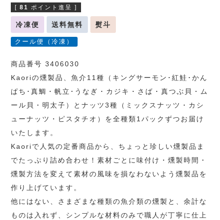
[
81
ポイント進呈 ]
冷凍便
送料無料
熨斗
クール便（冷凍）
商品番号 3406030
Kaoriの燻製品、魚介11種（キングサーモン･紅鮭･かん
ぱち･真鯛・帆立･うなぎ・カジキ・さば・真つぶ貝・ム
ール貝・明太子）とナッツ3種（ミックスナッツ・カシ
ューナッツ・ピスタチオ）を全種類1パックずつお届け
いたします。
Kaoriで人気の定番商品から、ちょっと珍しい燻製品ま
でたっぷり詰め合わせ！素材ごとに味付け・燻製時間・
燻製方法を変えて素材の風味を損なわないよう燻製品を
作り上げています。
他にはない、さまざまな種類の魚介類の燻製と、余計な
ものは入れず、シンプルな材料のみで職人が丁寧に仕上