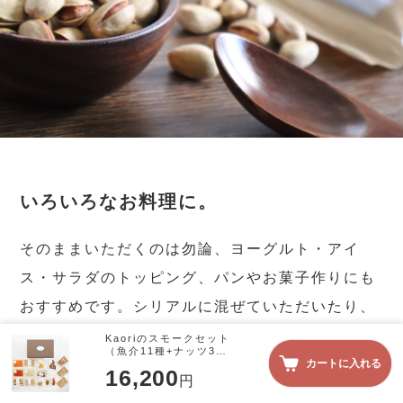
いろいろなお料理に。
そのままいただくのは勿論、ヨーグルト・アイ
ス・サラダのトッピング、パンやお菓子作りにも
おすすめです。シリアルに混ぜていただいたり、
クリームチーズと合わせてクラッカーにのせて
Kaoriのスモークセット
（魚介11種+ナッツ3
も、おいしく栄養補給していただけます。
カートに入れる
種）
16,200
※1日に食べるナッツの目安量はご自身の片手い