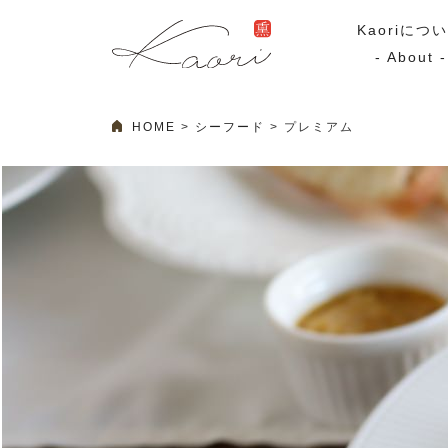
Kaoriにつ
- About -
HOME
シーフード
プレミアム
ギフトセット
スモーク
Kaoriのギフト
スモークサーモ
漢魂（かんたま）
マリネ
Ocean Rich
その他
ラッピング
特集・期間限定セール