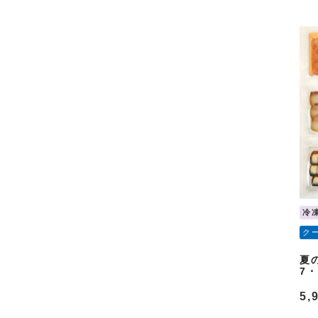
冷
ク
夏
7
5,