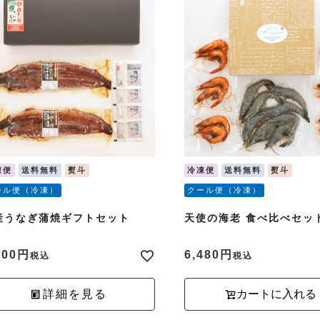
凍便
送料無料
熨斗
冷凍便
送料無料
熨斗
ール便（冷凍）
クール便（冷凍）
産うなぎ蒲焼ギフトセット
天使の海老 食べ比べセッ
800
6,480
税込
税込
詳細を見る
カートに入れる