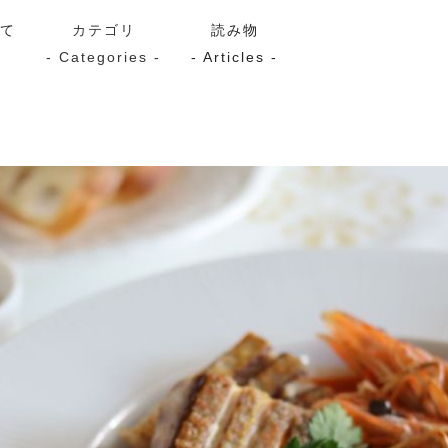
いて
カテゴリ
読み物
- Categories -
- Articles -
サーモン
シーフード
Kaori
ン
スモーク
Kaori
プレミアム
Kaoriセレク
漬け魚
送料無料
サブスク（定期コース・頒