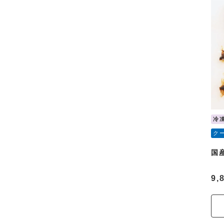
冷
ク
国
9,