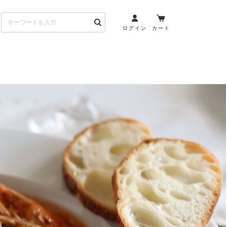
ログイン
カート
お酒とペアリング
日本酒・焼酎
ト
ワイン・スパークリング
ウイスキー・ブランデー
その他（クラフトビール
etc）
布会）
商品一覧