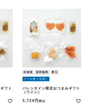
冷凍便
送料無料
熨斗
クール便（冷凍）
みギフト
バレンタイン限定おつまみギフト
（ワイン）
5,724
税込