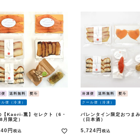
凍便
送料無料
熨斗
冷凍便
送料無料
熨斗
ール便（冷凍）
クール便（冷凍）
の【Kaori-熏】セレクト（6・
バレンタイン限定おつま
・8月限定）
（日本酒）
940
5,724
税込
税込