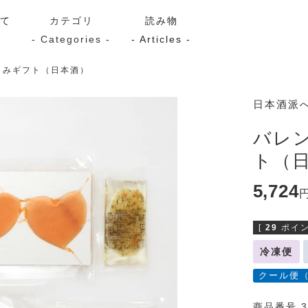
いて
カテゴリ
読み物
- Categories -
- Articles -
まみギフト（日本酒）
サーモン
シーフード
Kaori
日本酒派
ン
スモーク
Kaori
バレ
プレミアム
Kaoriセレク
ト（
漬け魚
5,724
[
29
ポイン
送料無料
サブスク（定期コース・頒
冷凍便
クール便
商品番号 3