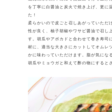
を丁寧に白醤油と炭火で焼き上げ、更に
た！
柔らかいので皮ごと召しあがっていただ
性が良く、柚子胡椒やワサビ醤油で召し
す。胡瓜やアボカドと合わせて巻き寿司
材に、適当な大きさにカットしてオムレ
かに味わっていただけます。脂が気にな
胡瓜やミョウガと和えて酢の物にすると