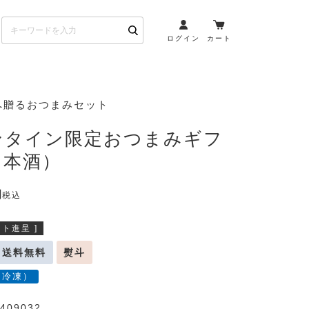
ログイン
カート
お酒とペアリング
へ贈るおつまみセット
日本酒・焼酎
ンタイン限定おつまみギフ
ト
ワイン・スパークリング
日本酒）
ウイスキー・ブランデー
その他（クラフトビール
税込
etc）
ト進呈 ]
布会）
商品一覧
送料無料
熨斗
（冷凍）
409032