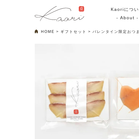
Kaoriにつ
- About -
HOME
ギフトセット
バレンタイン限定おつ
ギフトセット
スモーク
Kaoriのギフト
スモークサーモ
漢魂（かんたま）
マリネ
Ocean Rich
その他
ラッピング
特集・期間限定セール