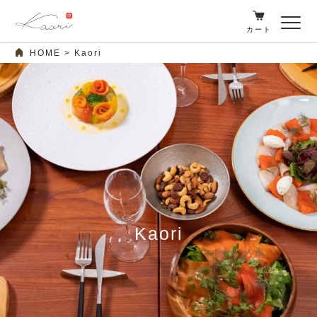
カート
HOME
Kaori
Kaori