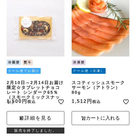
冷蔵便
熨斗
冷凍便
クール便でお届け
クール便（冷凍）
2月10日～2月14日お届け
スコティッシュスモーク
限定☆タブレットチョコ
サーモン（アトラン）
レート シンダーク65％
80g
（スモークミックスナッ
1,500
1,512
ツ）
税込
税込
詳細を見る
カートに入れる
販売を終了しました。