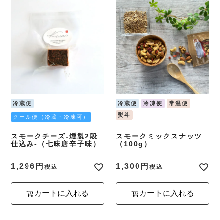
冷蔵便
冷蔵便
冷凍便
常温便
熨斗
クール便（冷蔵・冷凍可）
スモークチーズ-燻製2段
スモークミックスナッツ
仕込み-（七味唐辛子味）
（100g）
1,296
1,300
税込
税込
カートに入れる
カートに入れる