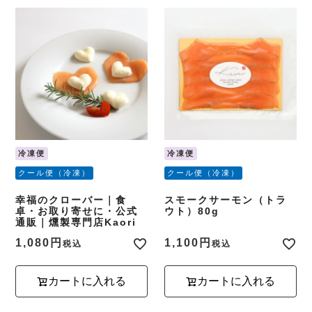
冷凍便
冷凍便
クール便（冷凍）
クール便（冷凍）
幸福のクローバー｜食
スモークサーモン（トラ
卓・お取り寄せに・公式
ウト）80g
通販｜燻製専門店Kaori
1,080
1,100
税込
税込
カートに入れる
カートに入れる