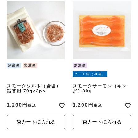
冷蔵便
常温便
冷凍便
クール便（冷凍）
スモークソルト（岩塩）
スモークサーモン（キン
詰替用 70g×2pc
グ）80g
1,200
1,200
税込
税込
カートに入れる
カートに入れる