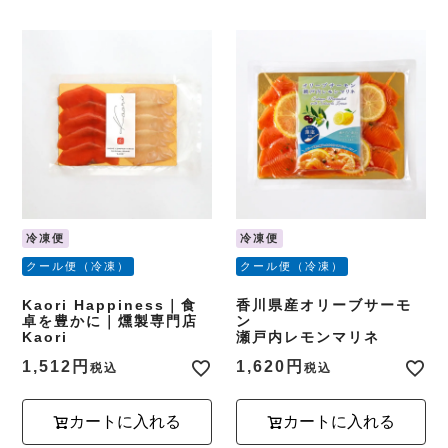
冷凍便
冷凍便
クール便（冷凍）
クール便（冷凍）
Kaori Happiness｜食
香川県産オリーブサーモ
卓を豊かに｜燻製専門店
ン
Kaori
瀬戸内レモンマリネ
1,512
1,620
税込
税込
カートに入れる
カートに入れる