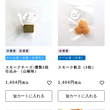
冷蔵便
冷凍便
冷凍便
クール便（冷蔵・冷凍可）
クール便（冷凍）
スモークチーズ-燻製2段
スモーク帆立（3粒）
仕込み-（山椒味）
1,404
1,404
税込
税込
カートに入れる
カートに入れる