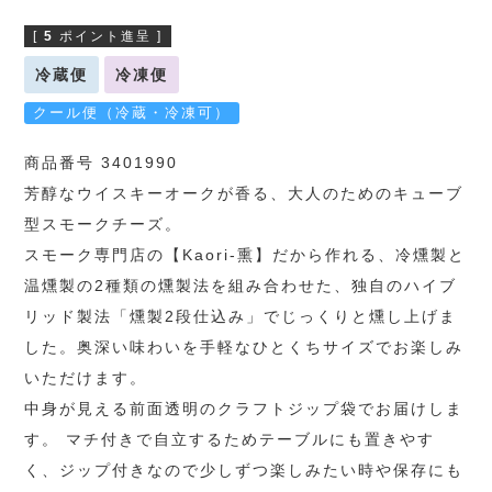
[
5
ポイント進呈 ]
冷蔵便
冷凍便
クール便（冷蔵・冷凍可）
商品番号 3401990
芳醇なウイスキーオークが香る、大人のためのキューブ
型スモークチーズ。
スモーク専門店の【Kaori-熏】だから作れる、冷燻製と
温燻製の2種類の燻製法を組み合わせた、独自のハイブ
リッド製法「燻製2段仕込み」でじっくりと燻し上げま
した。奥深い味わいを手軽なひとくちサイズでお楽しみ
いただけます。
中身が見える前面透明のクラフトジップ袋でお届けしま
す。 マチ付きで自立するためテーブルにも置きやす
く、ジップ付きなので少しずつ楽しみたい時や保存にも