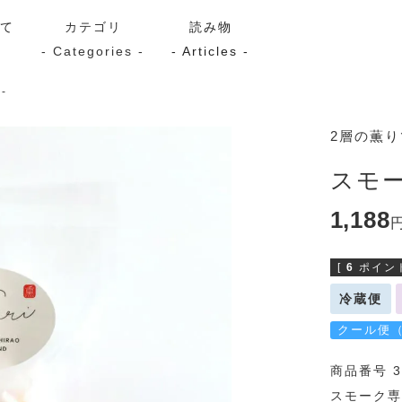
いて
カテゴリ
読み物
- Categories -
- Articles -
-
サーモン
シーフード
Kaori
2層の薫
ン
スモーク
Kaori
スモー
プレミアム
Kaoriセレク
1,188
漬け魚
[
6
ポイント
冷蔵便
送料無料
サブスク（定期コース・頒
クール便
商品番号 3
スモーク専