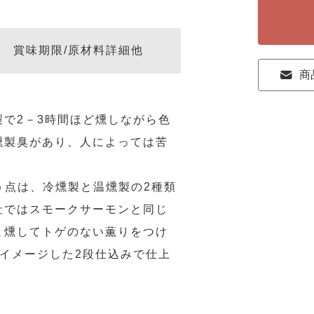
賞味期限/原材料詳細他
商
で2－3時間ほど燻しながら色
燻製臭があり、人によっては苦
違う点は、冷燻製と温燻製の2種類
社ではスモークサーモンと同じ
と燻してトゲのない薫りをつけ
イメージした2段仕込みで仕上