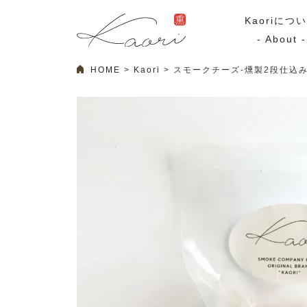
Kaoriにつ
- About -
HOME
Kaori
スモークチーズ-燻製2段仕込み
ギフトセット
スモーク
Kaoriのギフト
スモークサーモ
漢魂（かんたま）
マリネ
Ocean Rich
その他
ラッピング
特集・期間限定セール