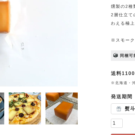
燻製の2種
2層仕立て
わえる極上
※スモーク
同梱可
送料110
※北海道・沖
発送期間
熨