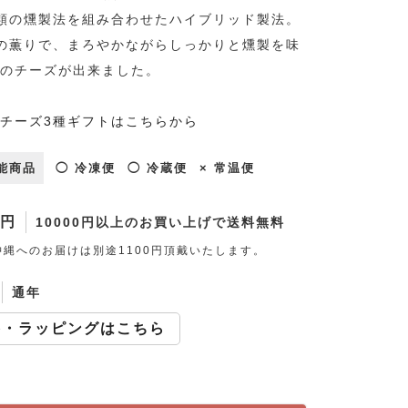
類の燻製法を組み合わせたハイブリッド製法。
の薫りで、まろやかながらしっかりと燻製を味
のチーズが出来ました。
チーズ3種ギフトはこちらから
能商品
◯ 冷凍便
◯ 冷蔵便
× 常温便
0円
10000円以上のお買い上げで送料無料
縄へのお届けは別途1100円頂戴いたします。
通年
斗・ラッピングはこちら