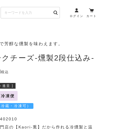
ログイン
カート
お酒とペアリング
りで芳醇な燻製を味わえます。
日本酒・焼酎
クチーズ-燻製2段仕込み-
ト
ワイン・スパークリング
ウイスキー・ブランデー
税込
その他（クラフトビール
etc）
進呈 ]
冷凍便
布会）
商品一覧
（冷蔵・冷凍可）
402010
門店の【Kaori-熏】だから作れる冷燻製と温