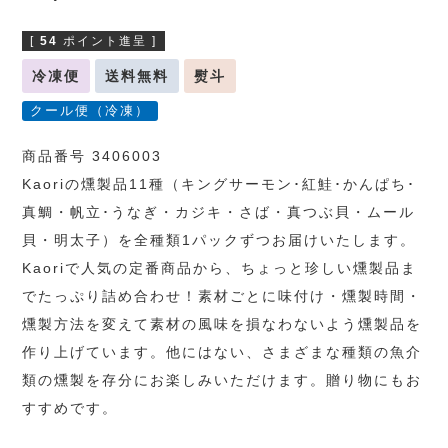
[
54
ポイント進呈 ]
冷凍便
送料無料
熨斗
クール便（冷凍）
商品番号 3406003
Kaoriの燻製品11種（キングサーモン･紅鮭･かんぱち･
真鯛・帆立･うなぎ・カジキ・さば・真つぶ貝・ムール
貝・明太子）を全種類1パックずつお届けいたします。
Kaoriで人気の定番商品から、ちょっと珍しい燻製品ま
でたっぷり詰め合わせ！素材ごとに味付け・燻製時間・
燻製方法を変えて素材の風味を損なわないよう燻製品を
作り上げています。他にはない、さまざまな種類の魚介
類の燻製を存分にお楽しみいただけます。贈り物にもお
すすめです。