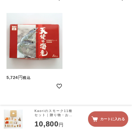
5,724
税込
Kaoriのスモーク11種
セット｜贈り物・お取
カートに入れる
り寄せ｜燻製専門店
10,800
Kaori