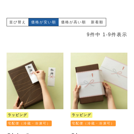
並び替え
価格が安い順
価格が高い順
新着順
9
件中
1
-
9
件表示
ラッピング
ラッピング
宅配便（冷蔵・冷凍可）
宅配便（冷蔵・冷凍可）