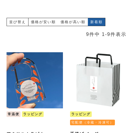
並び替え
価格が安い順
価格が高い順
新着順
9
件中
1
-
9
件表示
常温便
ラッピング
ラッピング
宅配便（冷蔵・冷凍可）