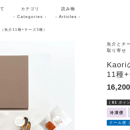
いて
カテゴリ
読み物
- Categories -
- Articles -
ト（魚介11種+チーズ3種）
サーモン
シーフード
Kaori
魚介とチ
取り寄せ
ン
スモーク
Kaori
プレミアム
Kaoriセレク
Kao
漬け魚
11種
16,20
送料無料
サブスク（定期コース・頒
[
81
ポイン
冷凍便
クール便