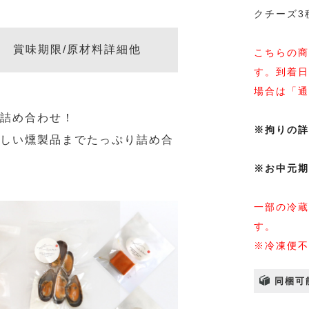
クチーズ3
賞味期限/原材料詳細他
こちらの商
す。到着日
場合は「通
な詰め合わせ！
※拘りの詳
珍しい燻製品までたっぷり詰め合
※お中元期
一部の冷蔵
す。
※冷凍便不
同梱可