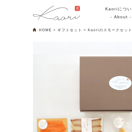
Kaoriにつ
- About -
HOME
ギフトセット
Kaoriのスモークセッ
ギフトセット
スモーク
Kaoriのギフト
スモークサーモ
漢魂（かんたま）
マリネ
Ocean Rich
その他
ラッピング
特集・期間限定セール