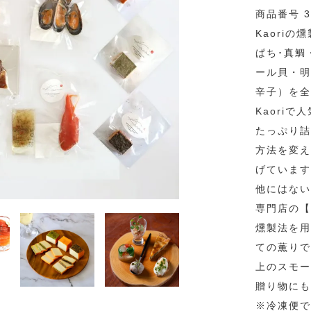
商品番号 3
Kaori
ぱち･真鯛
ール貝・明
辛子）を全
Kaori
たっぷり詰
方法を変え
げています
他にはない
専門店の【
燻製法を用
ての薫りで
上のスモー
贈り物にも
※冷凍便で