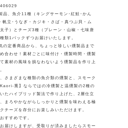
406029
の燻製品、魚介11種（キングサーモン･紅鮭･かん
・帆立･うなぎ・カジキ・さば・真つぶ貝・ム
太子）とチーズ3種（プレーン・山椒・七味唐
種類1パックずつお届けいたします。
で人気の定番商品から、ちょっと珍しい燻製品まで
め合わせ！素材ごとに味付け・燻製時間・燻製
て素材の風味を損なわないよう燻製品を作り上
。
、さまざまな種類の魚介類の燻製と、スモーク
Kaori-熏】ならではの冷燻製と温燻製の2種の
いたハイブリッド製法で作り上げた、2層仕立
、まろやかながらしっかりと燻製を味わえる極
クチーズを存分にお楽しみいただけます。
おすすめです。
お届けしますが、受取りが済みましたらスモー