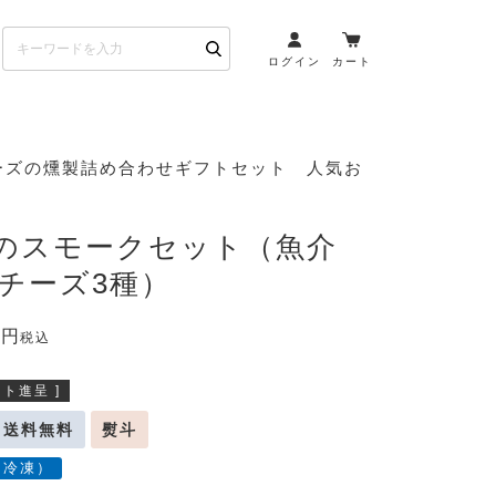
ログイン
カート
お酒とペアリング
ーズの燻製詰め合わせギフトセット 人気お
日本酒・焼酎
ト
ワイン・スパークリング
riのスモークセット（魚介
ウイスキー・ブランデー
+チーズ3種）
その他（クラフトビール
etc）
0
税込
布会）
商品一覧
ト進呈 ]
送料無料
熨斗
（冷凍）