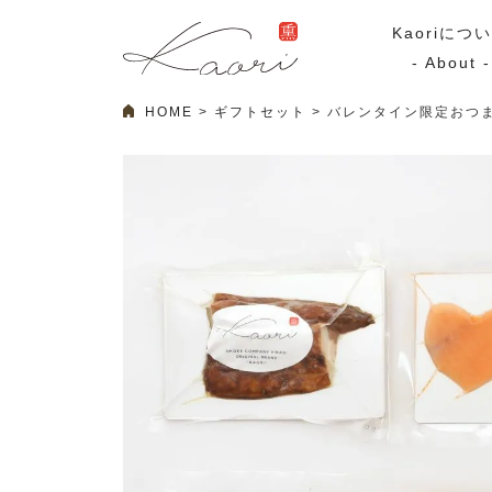
Kaoriにつ
- About -
HOME
ギフトセット
バレンタイン限定おつ
ギフトセット
スモーク
Kaoriのギフト
スモークサーモ
漢魂（かんたま）
マリネ
Ocean Rich
その他
ラッピング
特集・期間限定セール