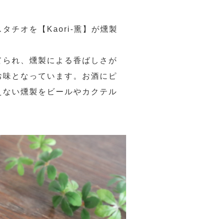
チオを【Kaori-熏】が燻製
てられ、燻製による香ばしさが
お味となっています。お酒にピ
えない燻製をビールやカクテル