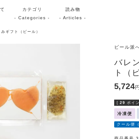
いて
カテゴリ
読み物
- Categories -
- Articles -
まみギフト（ビール）
サーモン
シーフード
Kaori
ビール派
ン
スモーク
Kaori
バレ
プレミアム
Kaoriセレク
ト（
漬け魚
5,724
[
29
ポイン
送料無料
サブスク（定期コース・頒
冷凍便
クール便
商品番号 3