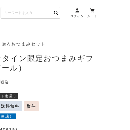
ログイン
カート
お酒とペアリング
へ贈るおつまみセット
日本酒・焼酎
ンタイン限定おつまみギフ
ト
ワイン・スパークリング
ビール）
ウイスキー・ブランデー
その他（クラフトビール
税込
etc）
ト進呈 ]
布会）
商品一覧
送料無料
熨斗
（冷凍）
409030