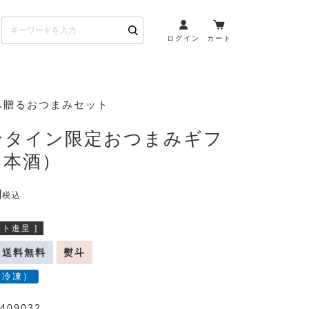
ログイン
カート
お酒とペアリング
へ贈るおつまみセット
日本酒・焼酎
ンタイン限定おつまみギフ
ト
ワイン・スパークリング
日本酒）
ウイスキー・ブランデー
その他（クラフトビール
税込
etc）
ト進呈 ]
布会）
商品一覧
送料無料
熨斗
（冷凍）
409032