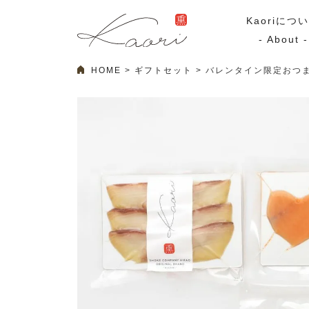
Kaoriにつ
- About -
HOME
ギフトセット
バレンタイン限定おつ
ギフトセット
スモーク
Kaoriのギフト
スモークサーモ
漢魂（かんたま）
マリネ
Ocean Rich
その他
ラッピング
特集・期間限定セール