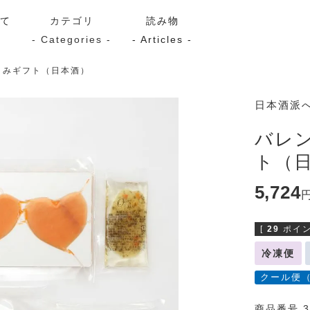
いて
カテゴリ
読み物
- Categories -
- Articles -
まみギフト（日本酒）
サーモン
シーフード
Kaori
日本酒派
ン
スモーク
Kaori
バレ
プレミアム
Kaoriセレク
ト（
漬け魚
5,724
[
29
ポイン
送料無料
サブスク（定期コース・頒
冷凍便
クール便
商品番号 3