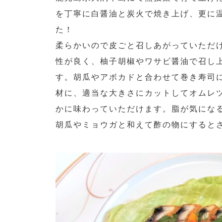
を丁寧に白醤油と炭火で焼き上げ、更に
た！
柔らかいので皮ごと召しあがっていただ
性が良く、柚子胡椒やワサビ醤油で召し
す。胡瓜やアボカドと合わせて巻き寿司
材に、適当な大きさにカットしてオムレ
かに味わっていただけます。脂が気にな
胡瓜やミョウガと和えて酢の物にすると