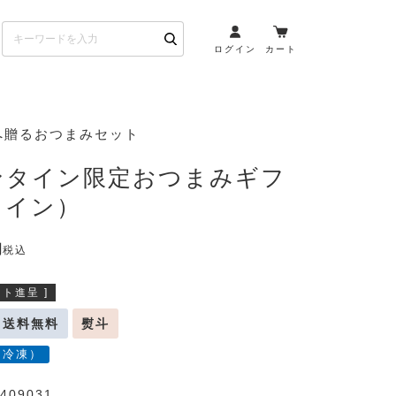
ログイン
カート
お酒とペアリング
へ贈るおつまみセット
日本酒・焼酎
ンタイン限定おつまみギフ
ト
ワイン・スパークリング
ワイン）
ウイスキー・ブランデー
その他（クラフトビール
税込
etc）
ト進呈 ]
布会）
商品一覧
送料無料
熨斗
（冷凍）
409031