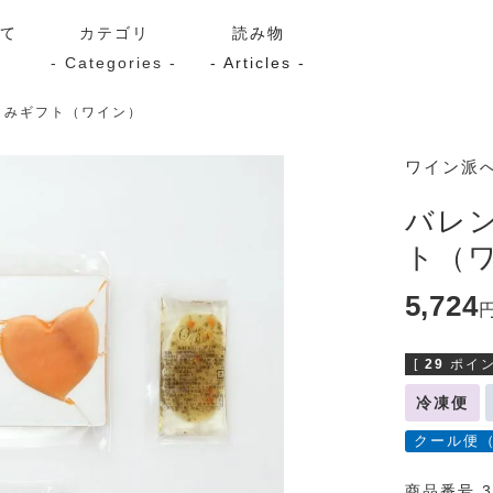
いて
カテゴリ
読み物
- Categories -
- Articles -
まみギフト（ワイン）
サーモン
シーフード
Kaori
ワイン派
ン
スモーク
Kaori
バレ
プレミアム
Kaoriセレク
ト（
漬け魚
5,724
[
29
ポイン
送料無料
サブスク（定期コース・頒
冷凍便
クール便
商品番号 3