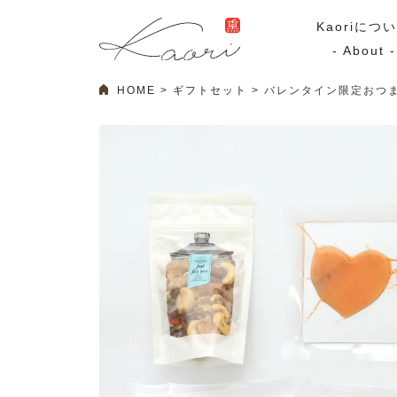
Kaoriにつ
- About -
HOME
ギフトセット
バレンタイン限定おつ
ギフトセット
スモーク
Kaoriのギフト
スモークサーモ
漢魂（かんたま）
マリネ
Ocean Rich
その他
ラッピング
特集・期間限定セール