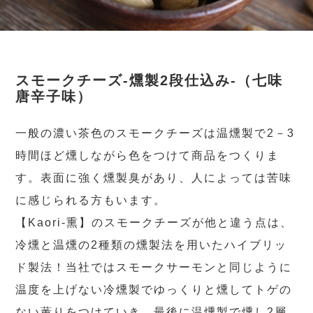
スモークチーズ-燻製2段仕込み-（七味
唐辛子味）
一般の濃い茶色のスモークチーズは温燻製で2－3
時間ほど燻しながら色をつけて商品をつくりま
す。表面に強く燻製臭があり、人によっては苦味
に感じられる方もいます。
【Kaori-熏】のスモークチーズが他と違う点は、
冷燻と温燻の2種類の燻製法を用いたハイブリッ
ド製法！当社ではスモークサーモンと同じように
温度を上げない冷燻製でゆっくりと燻してトゲの
ない薫りをつけていき、最後に温燻製で燻し2層