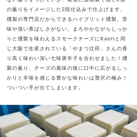
の薫りをイメージした2段仕込みで仕上げます。
燻製の専門店だからできるハイブリット燻製。苦
味や強い香ばしさがない、まろやかながらしっか
りと燻製を味わえるスモークチーズにKaoriと同
じ大阪で生産されている「やまつ辻田」さんの香
り高く味わい深い七味唐辛子を合わせました！燻
製の薫り、チーズの風味の後に口中に広がるしっ
かりと辛味を感じる豊かな味わいは贅沢の極み！
ついつい手が出てしまいます。