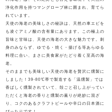
浄化作用を持つマングローブ林に囲まれ、育てら
れています。
天使の海老の美味しさの秘訣は、天然の車エビを
も凌ぐアミノ酸の含有量にあります。この極上の
旨味と甘味は、天使の海老の大きな魅力です。刺
身のみならず、ゆでる・焼く・揚げる等あらゆる
料理に合い、まさに美食家がたどり着く至高の海
老。
そのままでも美味しい天使の海老を贅沢に燻製に
しました！39-80℃帯で製造する「温燻製」では
香ばしく燻製されていて、殻ごと召し上がってい
ただくと海老の香りと燻製の薫りが絶妙に混ざ
り、コクのあるクラフトビールや辛口の日本酒に
ぴったりです！